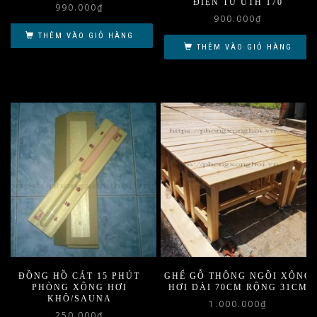
ĐIỆN TỬ UTH 170
990.000
₫
900.000
₫
THÊM VÀO GIỎ HÀNG
THÊM VÀO GIỎ HÀNG
ĐỒNG HỒ CÁT 15 PHÚT
GHẾ GỖ THÔNG NGỒI XÔNG
PHÒNG XÔNG HƠI
HƠI DÀI 70CM RỘNG 31CM
KHÔ/SAUNA
1.000.000
₫
250.000
₫