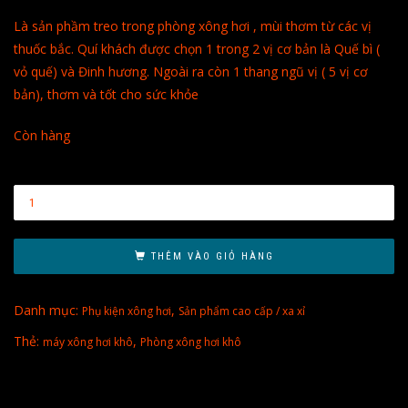
Là sản phầm treo trong phòng xông hơi , mùi thơm từ các vị
thuốc bắc. Quí khách được chọn 1 trong 2 vị cơ bản là Quế bì (
vỏ quế) và Đinh hương. Ngoài ra còn 1 thang ngũ vị ( 5 vị cơ
bản), thơm và tốt cho sức khỏe
Còn hàng
THÊM VÀO GIỎ HÀNG
Danh mục:
,
Phụ kiện xông hơi
Sản phẩm cao cấp / xa xỉ
Thẻ:
,
máy xông hơi khô
Phòng xông hơi khô