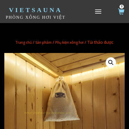
0
VIETSAUNA
TOGGLE NAVIGATION
PHÒNG XÔNG HƠI VIỆT
/
/
/ Túi thảo dược
Trang chủ
Sản phẩm
Phụ kiện xông hơi