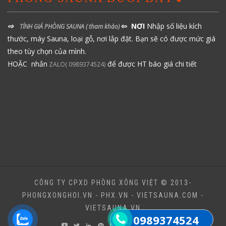
⇨
⇦ NƠI
Nhập số liệu kích
TÍNH GIÁ PHÒNG SAUNA
( tham khảo)
thước, máy Sauna, loại gỗ, nơi lắp đặt. Bạn sẽ có được mức giá
theo tùy chọn của mình.
HOẶC nhắn
để được HT báo giá chi tiết
ZALO( 0989374524)
CÔNG TY CPXD PHÒNG XÔNG VIỆT © 2013-
PHONGXONGHOI.VN - PHX.VN - VIETSAUNA.COM -
VIETSAUNA.VN
0989374524