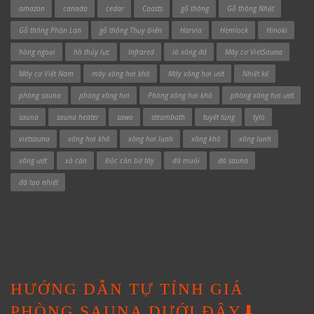
amazon
canada
cedar
Coasts
gỗ thông
Gỗ thông Nhật
Gỗ thông Phần Lan
gỗ thông Thụy Điển
Harvia
Hemlock
Hinoki
hồng ngoại
hồ thủy lực
Infrared
lò xông đá
Máy cơ VietSauna
Máy cơ Việt Nam
máy xông hơi khô
Máy xông hơi ướt
Nhiệt kế
phòng sauna
phòng xông hơi
Phòng xông hơi khô
phòng xông hơi ướt
sauna
sauna heater
sawo
steambath
tuyết tùng
tylo
vietsauna
xông hơi khô
xông hơi lạnh
xông khô
xông lạnh
xông ướt
xả cặn
Độc cần bờ tây
đá muối
đá sauna
đá tạo nhiệt
HƯỚNG DẪN TỰ TÍNH GIÁ
PHÒNG SAUNA DƯỚI ĐÂY⬇