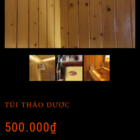
TÚI THẢO DƯỢC
500.000
₫