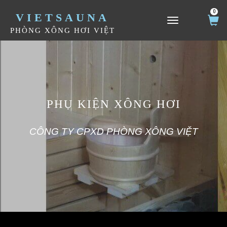
0
VIETSAUNA
TOGGLE NAVIGATION
PHÒNG XÔNG HƠI VIỆT
PHỤ KIỆN XÔNG HƠI
CÔNG TY CPXD PHÒNG XÔNG VIỆT