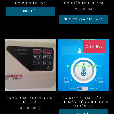
ĐỘ ĐIỆN TỬ SV1
ĐỘ ĐIỆN TỬ UTH 170
900.000
₫
ĐỌC TIẾP
THÊM VÀO GIỎ HÀNG
Out of Stock
BẢNG ĐIỀU KHIỂN NHIỆT
BỘ ĐIỀU KHIỂN TỪ XA
ĐỘ KHÁC
CHO MÁY XÔNG HƠI ĐIỀU
KHIỂN CƠ
4.000.000
₫
ĐỌC TIẾP