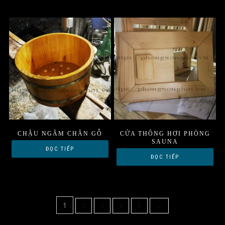
CHẬU NGÂM CHÂN GỖ
CỬA THÔNG HƠI PHÒNG
SAUNA
ĐỌC TIẾP
ĐỌC TIẾP
1
2
3
4
5
→