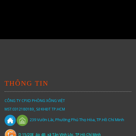
THÔNG TIN
CÔNG TY CPXD PHÒNG XÔNG VIỆT
MST:0312180189_ Sở KHĐT TP.HCM
Vườn
Lài,
Phường Phú Thọ Hòa, TP.Hồ Chí Minh
239
D 15/20E ấp 4B, xã Tân Vĩnh Lộc, TP.Hồ Chí Minh