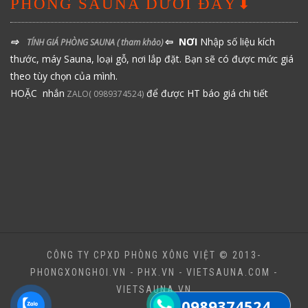
PHÒNG SAUNA DƯỚI ĐÂY⬇
⇨
⇦ NƠI
Nhập số liệu kích
TÍNH GIÁ PHÒNG SAUNA
( tham khảo)
thước, máy Sauna, loại gỗ, nơi lắp đặt. Bạn sẽ có được mức giá
theo tùy chọn của mình.
HOẶC nhắn
để được HT báo giá chi tiết
ZALO( 0989374524)
CÔNG TY CPXD PHÒNG XÔNG VIỆT © 2013-
PHONGXONGHOI.VN - PHX.VN - VIETSAUNA.COM -
VIETSAUNA.VN
0989374524