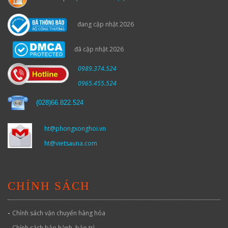
đang cập nhật 2026
đã cập nhật 2026
0989.374.524
0965.455.524
(
028)66.822.524
ht@phongxonghoi.vn
ht@vietsauna.com
CHÍNH SÁCH
-
Chính sách vận chuyển hàng hóa
-
Chính sách bảo hành, bảo trì