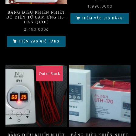
1.990.000
₫
BẢNG ĐIỀU KHIỂN NHIỆT
ĐỘ ĐIỆN TỬ CẢM ỨNG H5_
THÊM VÀO GIỎ HÀNG
HÀN QUỐC
2.490.000
₫
THÊM VÀO GIỎ HÀNG
Out of Stock
BẢNG ĐIỀU KHIỂN NHIỆT
BẢNG ĐIỀU KHIỂN NHIỆT