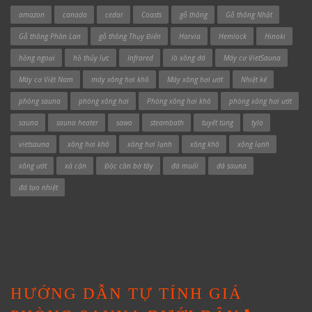
amazon
canada
cedar
Coasts
gỗ thông
Gỗ thông Nhật
Gỗ thông Phần Lan
gỗ thông Thụy Điển
Harvia
Hemlock
Hinoki
hồng ngoại
hồ thủy lực
Infrared
lò xông đá
Máy cơ VietSauna
Máy cơ Việt Nam
máy xông hơi khô
Máy xông hơi ướt
Nhiệt kế
phòng sauna
phòng xông hơi
Phòng xông hơi khô
phòng xông hơi ướt
sauna
sauna heater
sawo
steambath
tuyết tùng
tylo
vietsauna
xông hơi khô
xông hơi lạnh
xông khô
xông lạnh
xông ướt
xả cặn
Độc cần bờ tây
đá muối
đá sauna
đá tạo nhiệt
HƯỚNG DẪN TỰ TÍNH GIÁ