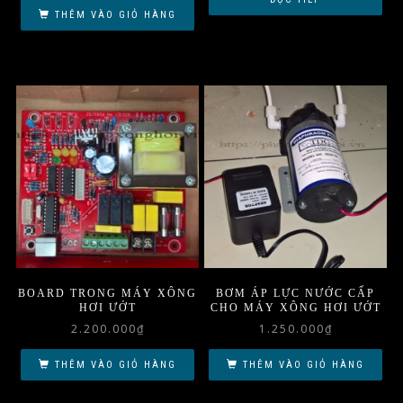
THÊM VÀO GIỎ HÀNG
BOARD TRONG MÁY XÔNG
BƠM ÁP LỰC NƯỚC CẤP
HƠI ƯỚT
CHO MÁY XÔNG HƠI ƯỚT
2.200.000
₫
1.250.000
₫
THÊM VÀO GIỎ HÀNG
THÊM VÀO GIỎ HÀNG