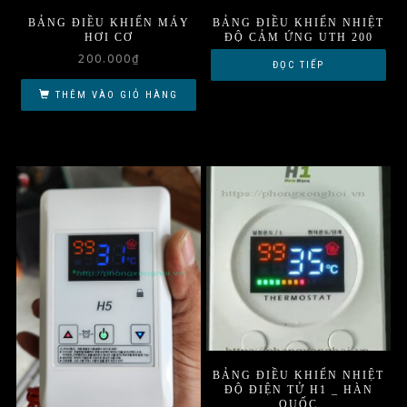
BẢNG ĐIỀU KHIỂN MÁY
BẢNG ĐIỀU KHIỂN NHIỆT
HƠI CƠ
ĐỘ CẢM ỨNG UTH 200
200.000
₫
ĐỌC TIẾP
THÊM VÀO GIỎ HÀNG
BẢNG ĐIỀU KHIỂN NHIỆT
ĐỘ ĐIỆN TỬ H1 _ HÀN
QUỐC