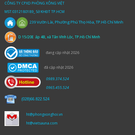
CÔNG TY CPXD PHÒNG XÔNG VIỆT
MST:0312180189_ Sở KHĐT TP.HCM
Vườn
Lài,
Phường Phú Thọ Hòa, TP.Hồ Chí Minh
239
D 15/20E ấp 4B, xã Tân Vĩnh Lộc, TP.Hồ Chí Minh
đang cập nhật 2026
đã cập nhật 2026
0989.374.524
0965.455.524
(
028)66.822.524
ht@phongxonghoi.vn
ht@vietsauna.com