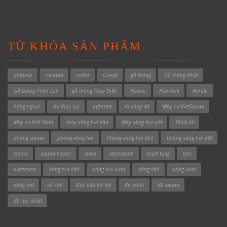
TỪ KHÓA SẢN PHẨM
amazon
canada
cedar
Coasts
gỗ thông
Gỗ thông Nhật
Gỗ thông Phần Lan
gỗ thông Thụy Điển
Harvia
Hemlock
Hinoki
hồng ngoại
hồ thủy lực
Infrared
lò xông đá
Máy cơ VietSauna
Máy cơ Việt Nam
máy xông hơi khô
Máy xông hơi ướt
Nhiệt kế
phòng sauna
phòng xông hơi
Phòng xông hơi khô
phòng xông hơi ướt
sauna
sauna heater
sawo
steambath
tuyết tùng
tylo
vietsauna
xông hơi khô
xông hơi lạnh
xông khô
xông lạnh
xông ướt
xả cặn
Độc cần bờ tây
đá muối
đá sauna
đá tạo nhiệt