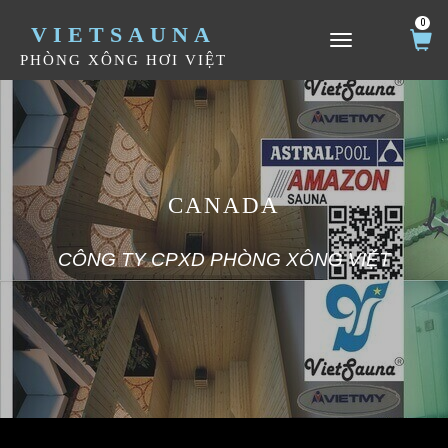
0
VIETSAUNA
TOGGLE NAVIGATION
PHÒNG XÔNG HƠI VIỆT
CANADA
CÔNG TY CPXD PHÒNG XÔNG VIỆT