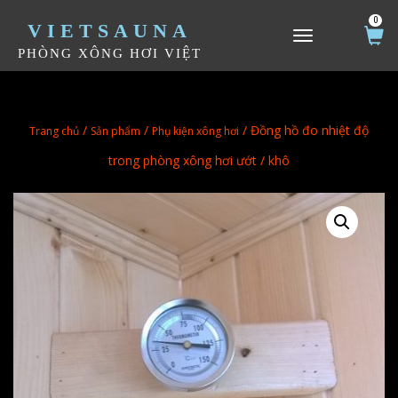
0
VIETSAUNA
TOGGLE NAVIGATION
PHÒNG XÔNG HƠI VIỆT
/
/
/ Đồng hồ đo nhiệt độ
Trang chủ
Sản phẩm
Phụ kiện xông hơi
trong phòng xông hơi ướt / khô