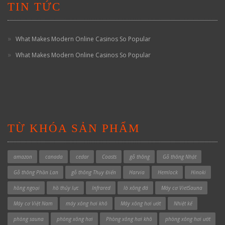
TIN TỨC
What Makes Modern Online Casinos So Popular
What Makes Modern Online Casinos So Popular
TỪ KHÓA SẢN PHẨM
amazon
canada
cedar
Coasts
gỗ thông
Gỗ thông Nhật
Gỗ thông Phần Lan
gỗ thông Thụy Điển
Harvia
Hemlock
Hinoki
hồng ngoại
hồ thủy lực
Infrared
lò xông đá
Máy cơ VietSauna
Máy cơ Việt Nam
máy xông hơi khô
Máy xông hơi ướt
Nhiệt kế
phòng sauna
phòng xông hơi
Phòng xông hơi khô
phòng xông hơi ướt