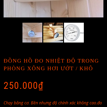
ĐỒNG HỒ ĐO NHIỆT ĐỘ TRONG
PHÒNG XÔNG HƠI ƯỚT / KHÔ
250.000
₫
Chạy bằng cơ. Bền nhưng độ chính xác không cao.đo