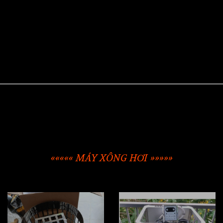
««««« MÁY XÔNG HƠI »»»»»