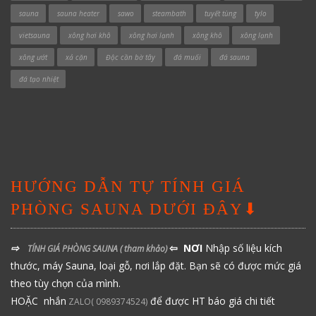
sauna
sauna heater
sawo
steambath
tuyết tùng
tylo
vietsauna
xông hơi khô
xông hơi lạnh
xông khô
xông lạnh
xông ướt
xả cặn
Độc cần bờ tây
đá muối
đá sauna
đá tạo nhiệt
HƯỚNG DẪN TỰ TÍNH GIÁ
PHÒNG SAUNA DƯỚI ĐÂY⬇
⇨
⇦ NƠI
Nhập số liệu kích
TÍNH GIÁ PHÒNG SAUNA
( tham khảo)
thước, máy Sauna, loại gỗ, nơi lắp đặt. Bạn sẽ có được mức giá
theo tùy chọn của mình.
HOẶC nhắn
để được HT báo giá chi tiết
ZALO( 0989374524)