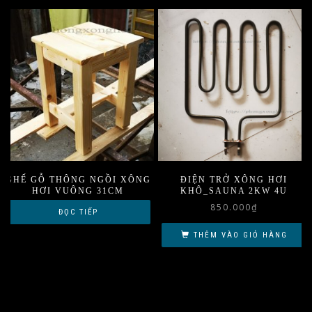
GHẾ GỖ THÔNG NGỒI XÔNG
ĐIỆN TRỞ XÔNG HƠI
HƠI VUÔNG 31CM
KHÔ_SAUNA 2KW 4U
850.000
₫
ĐỌC TIẾP
THÊM VÀO GIỎ HÀNG