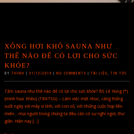
XÔNG HƠI KHÔ SAUNA NHƯ
THẾ NÀO ĐỂ CÓ LỢI CHO SỨC
KHỎE?
BY
THINH
|
31/12/2019
|
NO COMMENTS
|
TÀI LIỆU
,
TIN TỨC
Tắm sauna như thế nào để có lợi cho sức khỏe? BS Lê Hùng (*)
(minh họa: Khều) (TBKTSG) – Làm việc mệt nhọc, căng thẳng
suốt ngày với máy vi tính, với con số, với những cuộc họp liên
miên… mọi người trong chúng ta đều cần có sự nghỉ ngơi, thư
giãn. Hiện nay […]