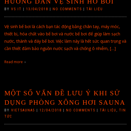
HƯỚNG DẪN VỆ SINH HỒ BƠI
BY
VS IT
|
13/04/2018
|
NO COMMENTS
|
TÀI LIỆU
Vệ sinh bể bơi là cách bạn tác động bằng chân tay, máy móc,
thiết bị, hóa chất vào bể bơi và nước bể bơi để giúp làm sạch
nước, thành và đáy bể bơi. Việc làm này là hết sức quan trọng và
cần thiết đảm bảo nguồn nước sạch và chống ô nhiễm, […]
Read more
MỘT SỐ VẤN ĐỀ LƯU Ý KHI SỬ
DỤNG PHÒNG XÔNG HƠI SAUNA
BY
VIETSAUNA5
|
12/04/2018
|
NO COMMENTS
|
TÀI LIỆU
,
TIN
TỨC