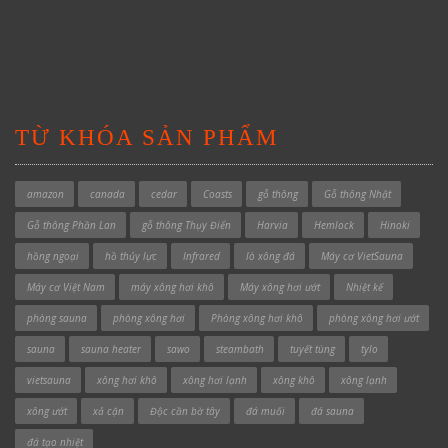
TỪ KHÓA SẢN PHẨM
amazon
canada
cedar
Coasts
gỗ thông
Gỗ thông Nhật
Gỗ thông Phần Lan
gỗ thông Thụy Điển
Harvia
Hemlock
Hinoki
hồng ngoại
hồ thủy lực
Infrared
lò xông đá
Máy cơ VietSauna
Máy cơ Việt Nam
máy xông hơi khô
Máy xông hơi ướt
Nhiệt kế
phòng sauna
phòng xông hơi
Phòng xông hơi khô
phòng xông hơi ướt
sauna
sauna heater
sawo
steambath
tuyết tùng
tylo
vietsauna
xông hơi khô
xông hơi lạnh
xông khô
xông lạnh
xông ướt
xả cặn
Độc cần bờ tây
đá muối
đá sauna
đá tạo nhiệt