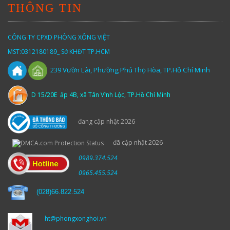
THÔNG TIN
CÔNG TY CPXD PHÒNG XÔNG VIỆT
MST:0312180189_ Sở KHĐT TP.HCM
Vườn
Lài,
Phường Phú Thọ Hòa, TP.Hồ Chí Minh
239
D 15/20E ấp 4B, xã Tân Vĩnh Lộc, TP.Hồ Chí Minh
đang cập nhật 2026
đã cập nhật 2026
0989.374.524
0965.455.524
(
028)66.822.524
ht@phongxonghoi.vn