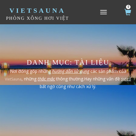
0
VIETSAUNA
TOGGLE NAVIGATION
PHÒNG XÔNG HƠI VIỆT
DANH MỤC:
TÀI LIỆU
Nơi đóng góp những
hướng dẫn sử dụng
các sản phẩm của
, những
thắc mắc
thông thường.Hay những vấn đề
sự cố
VietSauna
bất ngờ cũng như cách xử lý.