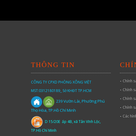
THÔNG TIN
CHÍ
-
Chính s
CÔNG TY CPXD PHÒNG XÔNG VIỆT
-
Chính s
MST:0312180189_ Sở KHĐT TP.HCM
-
Chính s
Vườn
Lài,
Phường Phú
239
-
Chính s
Thọ Hòa, TP.Hồ Chí Minh
-
Các hìn
D 15/20E ấp 4B, xã Tân Vĩnh Lộc,
TP.Hồ Chí Minh