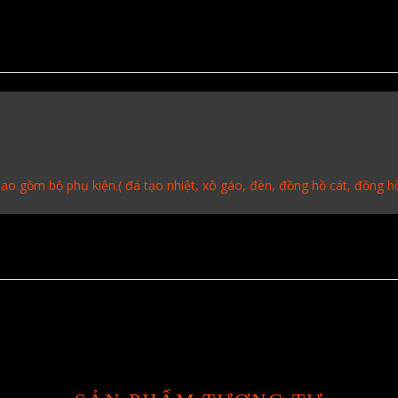
ao gồm bộ phụ kiện.( đá tạo nhiệt, xô gáo, đèn, đồng hồ cát, đồng hồ