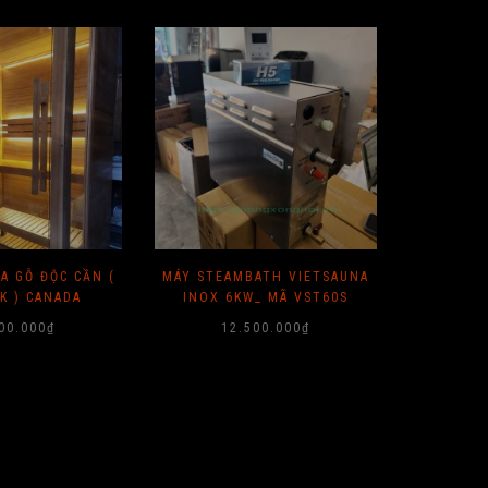
A GỖ ĐỘC CẦN (
MÁY STEAMBATH VIETSAUNA
MÁY XÔ
K ) CANADA
INOX 6KW_ MÃ VST60S
6KW (P
00.000
₫
12.500.000
₫
1