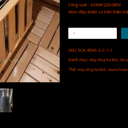
Công suất : 4.5KW/220/380V
Núm điều khiển cơ trên thân m
SKU:
SCA-45NS-Z-C-1-1
Danh mục:
,
Máy xông hơi khô
Sản 
Thẻ:
,
máy xông hơi khô
sauna heate