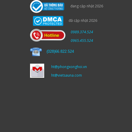
đang cập nhật 2026
đã cập nhật 2026
0989.374.524
0965.455.524
(
028)66.822.524
ht@phongxonghoi.vn
ht@vietsauna.com