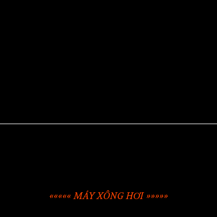
««««« MÁY XÔNG HƠI »»»»»