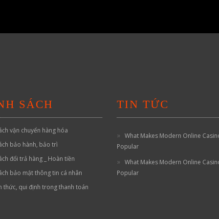
NH SÁCH
TIN TỨC
ách vận chuyển hàng hóa
What Makes Modern Online Casin
ách bảo hành, bảo trì
Popular
ách đổi trả hàng _ Hoàn tiền
What Makes Modern Online Casin
ách bảo mật thông tin cá nhân
Popular
h thức, qui định trong thanh toán