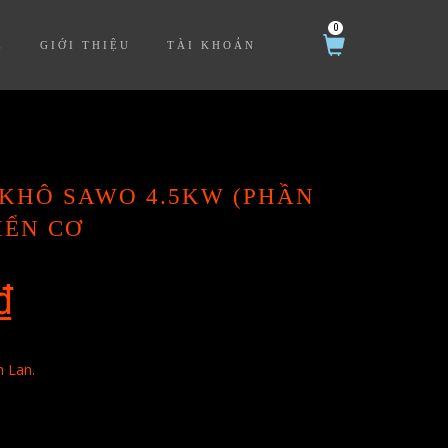
0
Ệ
GIỚI THIỆU
TÀI KHOẢN
KHÔ SAWO 4.5KW (PHẦN
IỂN CƠ
₫
 Lan.