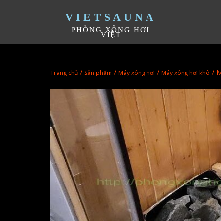
VIETSAUNA
PHÒNG XÔNG HƠI
VIỆT
/
/
/
/ M
Trang chủ
Sản phẩm
Máy xông hơi
Máy xông hơi khô