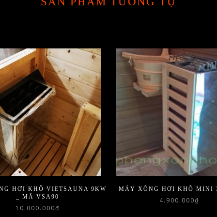
SẢN PHẨM TƯƠNG TỰ
NG HƠI KHÔ VIETSAUNA 9KW
MÁY XÔNG HƠI KHÔ MINI 
_ MÃ VSA90
4.900.000
₫
10.000.000
₫