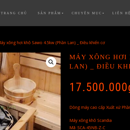
TRANG CHỦ
SẢN PHẨM
CHUYÊN MỤC
LIÊN H
áy xông hơi khô Sawo 4.5kw (Phần Lan) _ Điều khiển cơ
MÁY XÔNG HƠI 
LAN) _ ĐIỀU KH
17.500.000
Dòng máy cao cấp Xuất xứ Phần
Máy xông khô Scandia
Mã :SCA-45NB-Z-C