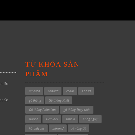
TỪ KHÓA SẢN
PHẨM
os So
amazon
canada
cedar
Coasts
os So
gỗ thông
Gỗ thông Nhật
Gỗ thông Phần Lan
gỗ thông Thụy Điển
Harvia
Hemlock
Hinoki
hồng ngoại
hồ thủy lực
Infrared
lò xông đá