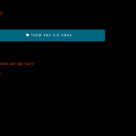
áy
THÊM VÀO GIỎ HÀNG
phẩm cao cấp / xa xỉ
r