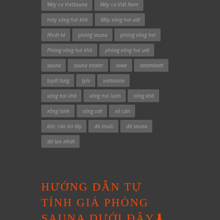
Máy cơ VietSauna
Máy cơ Việt Nam
máy xông hơi khô
Máy xông hơi ướt
Nhiệt kế
phòng sauna
phòng xông hơi
Phòng xông hơi khô
phòng xông hơi ướt
sauna
sauna heater
sawo
steambath
tuyết tùng
tylo
vietsauna
xông hơi khô
xông hơi lạnh
xông khô
xông lạnh
xông ướt
xả cặn
Độc cần bờ tây
đá muối
đá sauna
đá tạo nhiệt
HƯỚNG DẪN TỰ
TÍNH GIÁ PHÒNG
SAUNA DƯỚI ĐÂY⬇