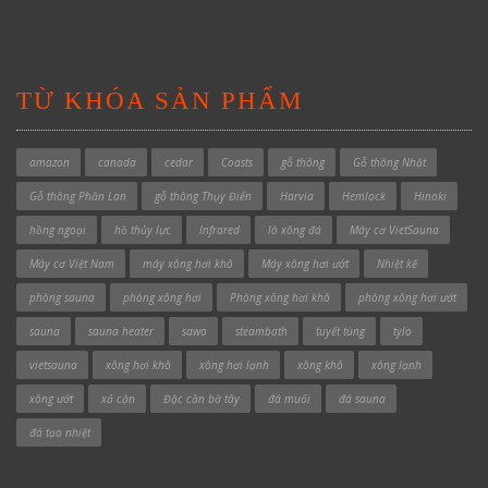
TỪ KHÓA SẢN PHẨM
amazon
canada
cedar
Coasts
gỗ thông
Gỗ thông Nhật
Gỗ thông Phần Lan
gỗ thông Thụy Điển
Harvia
Hemlock
Hinoki
hồng ngoại
hồ thủy lực
Infrared
lò xông đá
Máy cơ VietSauna
Máy cơ Việt Nam
máy xông hơi khô
Máy xông hơi ướt
Nhiệt kế
phòng sauna
phòng xông hơi
Phòng xông hơi khô
phòng xông hơi ướt
sauna
sauna heater
sawo
steambath
tuyết tùng
tylo
vietsauna
xông hơi khô
xông hơi lạnh
xông khô
xông lạnh
xông ướt
xả cặn
Độc cần bờ tây
đá muối
đá sauna
đá tạo nhiệt