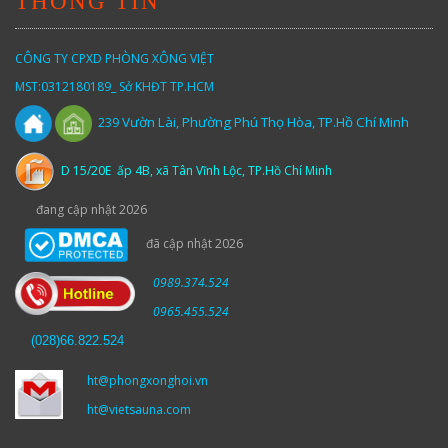
THÔNG TIN
CÔNG TY CPXD PHÒNG XÔNG VIỆT
MST:0312180189_ Sở KHĐT TP.HCM
Vườn
Lài,
Phường Phú Thọ Hòa, TP.Hồ Chí Minh
239
D 15/20E ấp 4B, xã Tân Vĩnh Lộc, TP.Hồ Chí Minh
đang cập nhật 2026
đã cập nhật 2026
0989.374.524
0965.455.524
(
028)66.822.524
ht@phongxonghoi.vn
ht@vietsauna.com