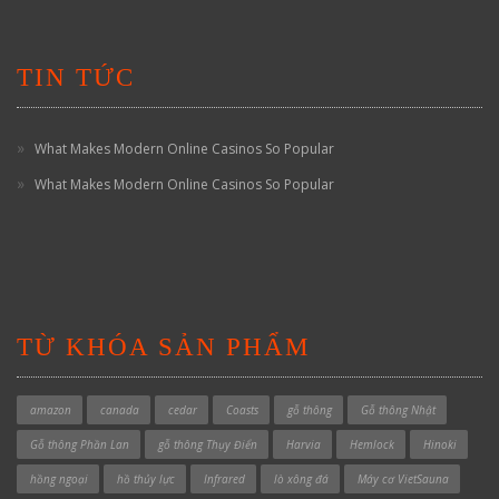
TIN TỨC
What Makes Modern Online Casinos So Popular
What Makes Modern Online Casinos So Popular
TỪ KHÓA SẢN PHẨM
amazon
canada
cedar
Coasts
gỗ thông
Gỗ thông Nhật
Gỗ thông Phần Lan
gỗ thông Thụy Điển
Harvia
Hemlock
Hinoki
hồng ngoại
hồ thủy lực
Infrared
lò xông đá
Máy cơ VietSauna