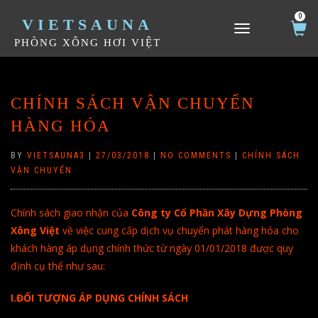
0
VIETSAUNA
TOGGLE NAVIGATION
PHÒNG XÔNG HƠI VIỆT
CHÍNH SÁCH VẬN CHUYỂN
HÀNG HÓA
BY
VIETSAUNA3
|
27/03/2018
|
NO COMMENTS
|
CHÍNH SÁCH
VẬN CHUYỂN
Chính sách giao nhận của
Công ty Cổ Phần Xây Dựng Phòng
Xông Việt
về việc cung cấp dịch vụ chuyển phát hàng hóa cho
khách hàng áp dụng chính thức từ ngày 01/01/2018 được quy
định cụ thể như sau:
I.ĐỐI TƯỢNG ÁP DỤNG CHÍNH SÁCH