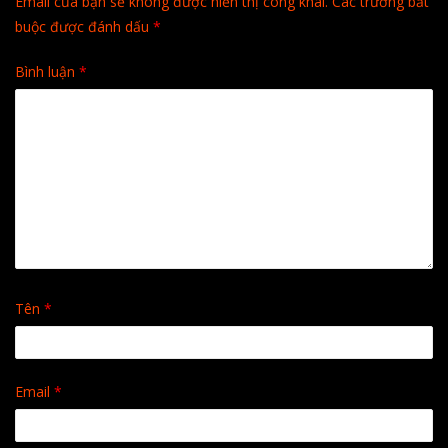
Email của bạn sẽ không được hiển thị công khai.
Các trường bắt
buộc được đánh dấu
*
Bình luận
*
Tên
*
Email
*