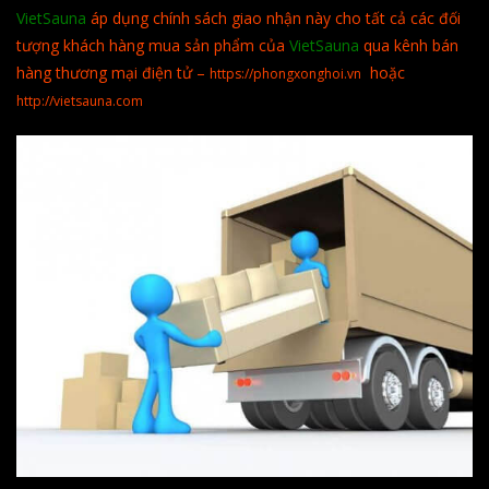
VietSauna
áp dụng chính sách giao nhận này cho tất cả các đối
tượng khách hàng mua sản phẩm của
VietSauna
qua kênh bán
hàng thương mại điện tử –
hoặc
https://phongxonghoi.vn
http://vietsauna.com