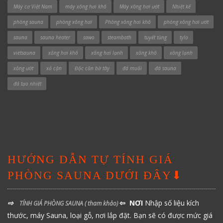
Máy cơ Việt Nam
máy xông hơi khô
Máy xông hơi ướt
Nhiệt kế
phòng sauna
phòng xông hơi
Phòng xông hơi khô
phòng xông hơi ướt
sauna
sauna heater
sawo
steambath
tuyết tùng
tylo
vietsauna
xông hơi khô
xông hơi lạnh
xông khô
xông lạnh
xông ướt
xả cặn
Độc cần bờ tây
đá muối
đá sauna
đá tạo nhiệt
HƯỚNG DẪN TỰ TÍNH GIÁ
PHÒNG SAUNA DƯỚI ĐÂY⬇
⇨
⇦ NƠI
Nhập số liệu kích
TÍNH GIÁ PHÒNG SAUNA
( tham khảo)
thước, máy Sauna, loại gỗ, nơi lắp đặt. Bạn sẽ có được mức giá