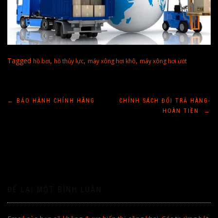
Tagged
,
,
,
hồ bơi
hồ thủy lực
máy xông hơi khô
máy xông hơi ướt
Điều
←
BẢO HÀNH CHÍNH HÃNG
CHÍNH SÁCH ĐỔI TRẢ HÀNG-
HOÀN TIỀN
→
hướng
bài
viết
ĐỂ LẠI MỘT BÌNH LUẬN