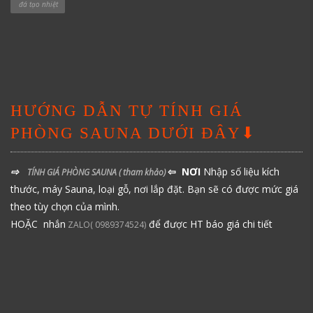
đá tạo nhiệt
HƯỚNG DẪN TỰ TÍNH GIÁ
PHÒNG SAUNA DƯỚI ĐÂY⬇
⇨
⇦ NƠI
Nhập số liệu kích
TÍNH GIÁ PHÒNG SAUNA
( tham khảo)
thước, máy Sauna, loại gỗ, nơi lắp đặt. Bạn sẽ có được mức giá
theo tùy chọn của mình.
HOẶC nhắn
để được HT báo giá chi tiết
ZALO( 0989374524)