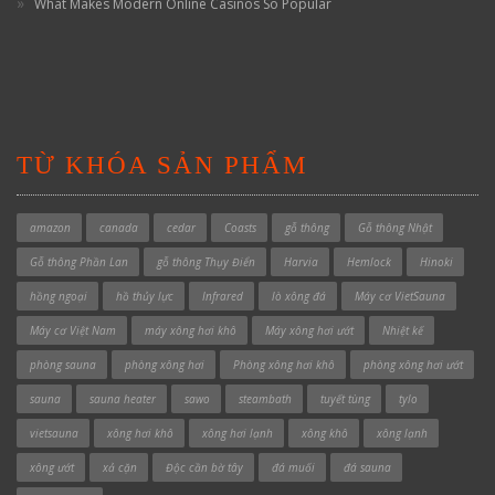
What Makes Modern Online Casinos So Popular
TỪ KHÓA SẢN PHẨM
amazon
canada
cedar
Coasts
gỗ thông
Gỗ thông Nhật
Gỗ thông Phần Lan
gỗ thông Thụy Điển
Harvia
Hemlock
Hinoki
hồng ngoại
hồ thủy lực
Infrared
lò xông đá
Máy cơ VietSauna
Máy cơ Việt Nam
máy xông hơi khô
Máy xông hơi ướt
Nhiệt kế
phòng sauna
phòng xông hơi
Phòng xông hơi khô
phòng xông hơi ướt
sauna
sauna heater
sawo
steambath
tuyết tùng
tylo
vietsauna
xông hơi khô
xông hơi lạnh
xông khô
xông lạnh
xông ướt
xả cặn
Độc cần bờ tây
đá muối
đá sauna