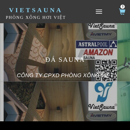
0
VIETSAUNA
TOGGLE NAVIGATION
PHÒNG XÔNG HƠI VIỆT
ĐÁ SAUNA
CÔNG TY CPXD PHÒNG XÔNG VIỆT