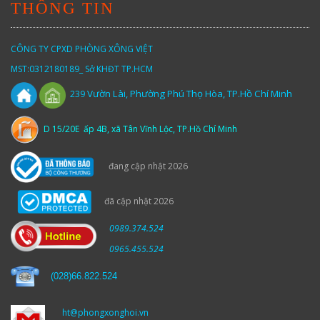
THÔNG TIN
CÔNG TY CPXD PHÒNG XÔNG VIỆT
MST:0312180189_ Sở KHĐT TP.HCM
Vườn
Lài,
Phường Phú Thọ Hòa, TP.Hồ Chí Minh
239
D 15/20E ấp 4B, xã Tân Vĩnh Lộc, TP.Hồ Chí Minh
đang cập nhật 2026
đã cập nhật 2026
0989.374.524
0965.455.524
(
028)66.822.524
ht@phongxonghoi.vn