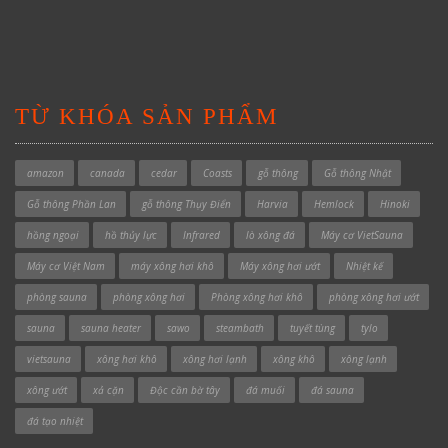
TỪ KHÓA SẢN PHẨM
amazon
canada
cedar
Coasts
gỗ thông
Gỗ thông Nhật
Gỗ thông Phần Lan
gỗ thông Thụy Điển
Harvia
Hemlock
Hinoki
hồng ngoại
hồ thủy lực
Infrared
lò xông đá
Máy cơ VietSauna
Máy cơ Việt Nam
máy xông hơi khô
Máy xông hơi ướt
Nhiệt kế
phòng sauna
phòng xông hơi
Phòng xông hơi khô
phòng xông hơi ướt
sauna
sauna heater
sawo
steambath
tuyết tùng
tylo
vietsauna
xông hơi khô
xông hơi lạnh
xông khô
xông lạnh
xông ướt
xả cặn
Độc cần bờ tây
đá muối
đá sauna
đá tạo nhiệt