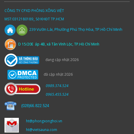
CÔNG TY CPXD PHÒNG XÔNG VIỆT
MST:0312180189_ Sở KHĐT TP.HCM
Vườn
Lài,
Phường Phú Thọ Hòa, TP.Hồ Chí Minh
239
D 15/20E ấp 4B, xã Tân Vĩnh Lộc, TP.Hồ Chí Minh
đang cập nhật 2026
đã cập nhật 2026
0989.374.524
0965.455.524
(
028)66.822.524
ht@phongxonghoi.vn
ht@vietsauna.com