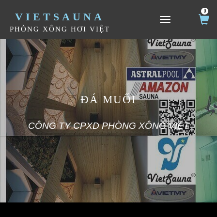
0
VIETSAUNA
TOGGLE NAVIGATION
PHÒNG XÔNG HƠI VIỆT
ĐÁ MUỐI
CÔNG TY CPXD PHÒNG XÔNG VIỆT