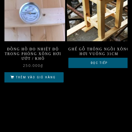
ĐỒNG HỒ ĐO NHIỆT ĐỘ
GHẾ GỖ THÔNG NGỒI XÔNG
TRONG PHÒNG XÔNG HƠI
HƠI VUÔNG 31CM
ƯỚT / KHÔ
ĐỌC TIẾP
250.000
₫
THÊM VÀO GIỎ HÀNG