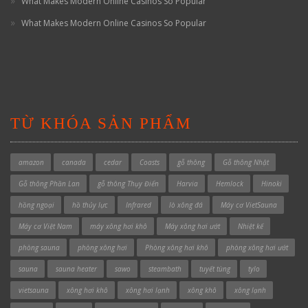
What Makes Modern Online Casinos So Popular
What Makes Modern Online Casinos So Popular
TỪ KHÓA SẢN PHẨM
amazon
canada
cedar
Coasts
gỗ thông
Gỗ thông Nhật
Gỗ thông Phần Lan
gỗ thông Thụy Điển
Harvia
Hemlock
Hinoki
hồng ngoại
hồ thủy lực
Infrared
lò xông đá
Máy cơ VietSauna
Máy cơ Việt Nam
máy xông hơi khô
Máy xông hơi ướt
Nhiệt kế
phòng sauna
phòng xông hơi
Phòng xông hơi khô
phòng xông hơi ướt
sauna
sauna heater
sawo
steambath
tuyết tùng
tylo
vietsauna
xông hơi khô
xông hơi lạnh
xông khô
xông lạnh