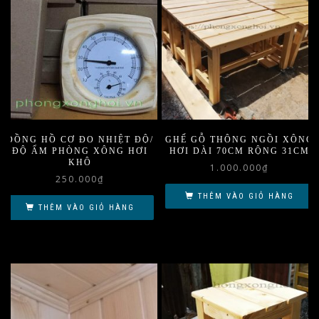
ĐỒNG HỒ CƠ ĐO NHIỆT ĐỘ/
GHẾ GỖ THÔNG NGỒI XÔNG
ĐỘ ẨM PHÒNG XÔNG HƠI
HƠI DÀI 70CM RỘNG 31CM
KHÔ
1.000.000
₫
250.000
₫
THÊM VÀO GIỎ HÀNG
THÊM VÀO GIỎ HÀNG