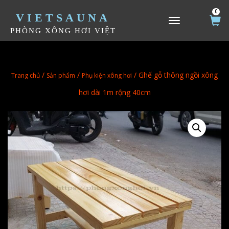
0
VIETSAUNA
TOGGLE NAVIGATION
PHÒNG XÔNG HƠI VIỆT
/
/
/ Ghế gỗ thông ngồi xông
Trang chủ
Sản phẩm
Phụ kiện xông hơi
hơi dài 1m rộng 40cm