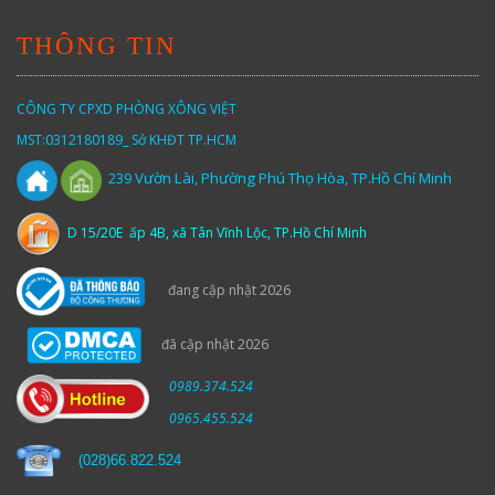
THÔNG TIN
CÔNG TY CPXD PHÒNG XÔNG VIỆT
MST:0312180189_ Sở KHĐT TP.HCM
Vườn
Lài,
Phường Phú Thọ Hòa, TP.Hồ Chí Minh
239
D 15/20E ấp 4B, xã Tân Vĩnh Lộc, TP.Hồ Chí Minh
đang cập nhật 2026
đã cập nhật 2026
0989.374.524
0965.455.524
(
028)66.822.524