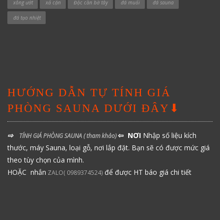
xông ướt
xả cặn
Độc cần bờ tây
đá muối
đá sauna
đá tạo nhiệt
HƯỚNG DẪN TỰ TÍNH GIÁ
PHÒNG SAUNA DƯỚI ĐÂY⬇
⇨
⇦ NƠI
Nhập số liệu kích
TÍNH GIÁ PHÒNG SAUNA
( tham khảo)
thước, máy Sauna, loại gỗ, nơi lắp đặt. Bạn sẽ có được mức giá
theo tùy chọn của mình.
HOẶC nhắn
để được HT báo giá chi tiết
ZALO( 0989374524)