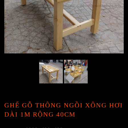
GHẾ GỖ THÔNG NGỒI XÔNG HƠI
DÀI 1M RỘNG 40CM