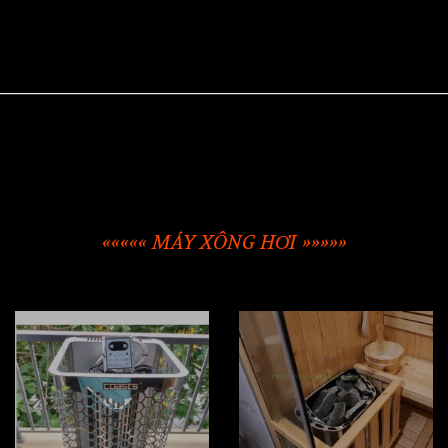
««««« MÁY XÔNG HƠI »»»»»