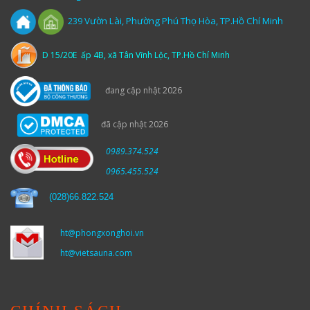
Vườn
Lài,
Phường Phú Thọ Hòa, TP.Hồ Chí Minh
239
D 15/20E ấp 4B, xã Tân Vĩnh Lộc, TP.Hồ Chí Minh
đang cập nhật 2026
đã cập nhật 2026
0989.374.524
0965.455.524
(
028)66.822.524
ht@phongxonghoi.vn
ht@vietsauna.com