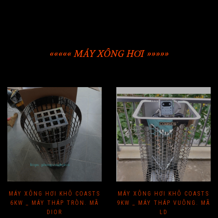
««««« MÁY XÔNG HƠI »»»»»
MÁY XÔNG HƠI KHÔ COASTS
MÁY XÔNG HƠI KHÔ COASTS
6KW _ MÁY THÁP TRÒN. MÃ
9KW _ MÁY THÁP VUÔNG. MÃ
DIOR
LD