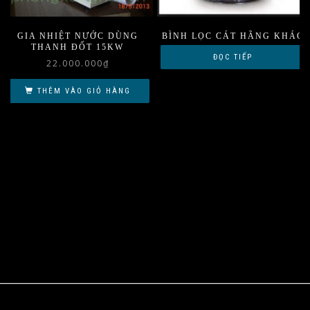
GIA NHIỆT NƯỚC DÙNG
BÌNH LỌC CÁT HÃNG KHÁC
THANH ĐỐT 15KW
ĐỌC TIẾP
22.000.000
₫
THÊM VÀO GIỎ HÀNG