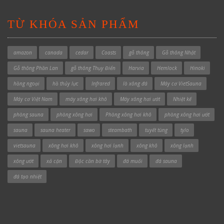
TỪ KHÓA SẢN PHẨM
amazon
canada
cedar
Coasts
gỗ thông
Gỗ thông Nhật
Gỗ thông Phần Lan
gỗ thông Thụy Điển
Harvia
Hemlock
Hinoki
hồng ngoại
hồ thủy lực
Infrared
lò xông đá
Máy cơ VietSauna
Máy cơ Việt Nam
máy xông hơi khô
Máy xông hơi ướt
Nhiệt kế
phòng sauna
phòng xông hơi
Phòng xông hơi khô
phòng xông hơi ướt
sauna
sauna heater
sawo
steambath
tuyết tùng
tylo
vietsauna
xông hơi khô
xông hơi lạnh
xông khô
xông lạnh
xông ướt
xả cặn
Độc cần bờ tây
đá muối
đá sauna
đá tạo nhiệt