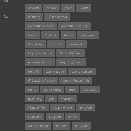
os So
amazon
canada
cedar
Coasts
os So
gỗ thông
Gỗ thông Nhật
Gỗ thông Phần Lan
gỗ thông Thụy Điển
Harvia
Hemlock
Hinoki
hồng ngoại
hồ thủy lực
Infrared
lò xông đá
Máy cơ VietSauna
Máy cơ Việt Nam
máy xông hơi khô
Máy xông hơi ướt
Nhiệt kế
phòng sauna
phòng xông hơi
Phòng xông hơi khô
phòng xông hơi ướt
sauna
sauna heater
sawo
steambath
tuyết tùng
tylo
vietsauna
xông hơi khô
xông hơi lạnh
xông khô
xông lạnh
xông ướt
xả cặn
Độc cần bờ tây
đá muối
đá sauna