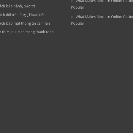
What Makes Modern Online Casin
ách bảo hành, bảo trì
Popular
ách đổi trả hàng _ Hoàn tiền
What Makes Modern Online Casin
ách bảo mật thông tin cá nhân
Popular
h thức, qui định trong thanh toán