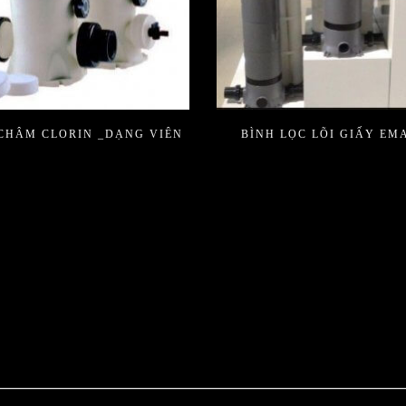
CHÂM CLORIN _DẠNG VIÊN
BÌNH LỌC LÕI GIẤY EM