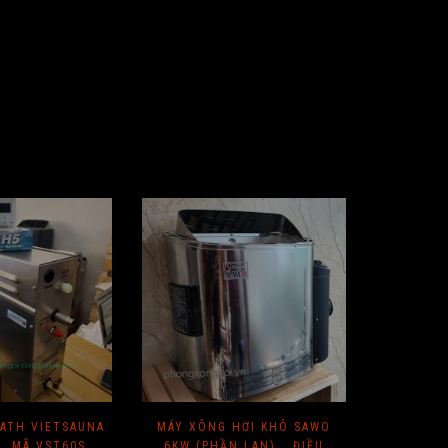
ATH VIETSAUNA
MÁY XÔNG HƠI KHÔ SAWO
MÁY STE
_ MÃ VST60S
6KW (PHẦN LAN) _ ĐIỀU
6K