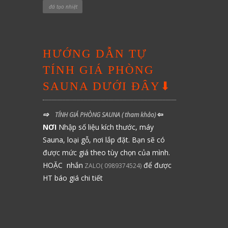
đá tạo nhiệt
HƯỚNG DẪN TỰ
TÍNH GIÁ PHÒNG
SAUNA DƯỚI ĐÂY⬇
⇨
⇦
TÍNH GIÁ PHÒNG SAUNA
( tham khảo)
NƠI
Nhập số liệu kích thước, máy
Sauna, loại gỗ, nơi lắp đặt. Bạn sẽ có
được mức giá theo tùy chọn của mình.
HOẶC nhắn
để được
ZALO( 0989374524)
HT báo giá chi tiết