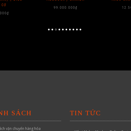
 CƠ
99.000.000
₫
12.5
.000
₫
NH SÁCH
TIN TỨC
ách vận chuyển hàng hóa