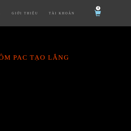
0
Ệ
GIỚI THIỆU
TÀI KHOẢN
ÔM PAC TẠO LẮNG