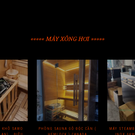
««««« MÁY XÔNG HƠI »»»»»
I KHÔ SAWO
PHÒNG SAUNA GỖ ĐỘC CẦN (
MÁY STEAMB
LAN) _ ĐIỀU
HEMLOCK ) CANADA
INOX 6KW