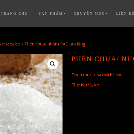
TRANG CHỦ
SẢN PHẨM
CHUYÊN MỤC
LIÊN H
/ Phèn chua/ nhôm PAC tạo lắng
 chất bể bơi
PHÈN CHUA/ NH
Danh mục:
Hóa chất bể bơi
Thẻ:
hồ thủy lực