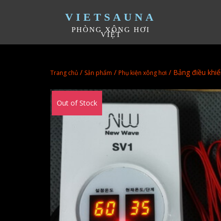
VIETSAUNA
PHÒNG XÔNG HƠI
VIỆT
/
/
/ Bảng điều khiể
Trang chủ
Sản phẩm
Phụ kiện xông hơi
Out of Stock