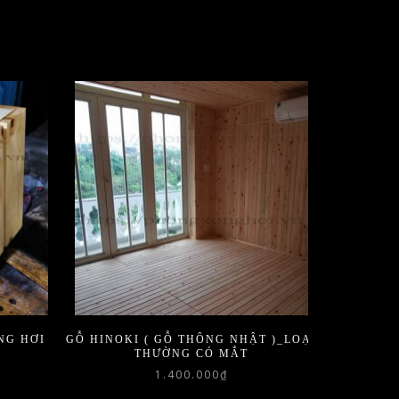
NG HƠI
GỖ HINOKI ( GỖ THÔNG NHẬT )_LOẠI
THƯỜNG CÓ MẮT
1.400.000
₫