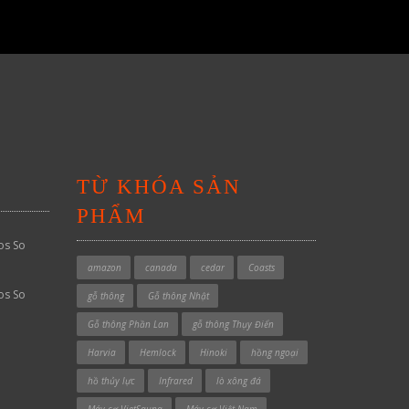
TỪ KHÓA SẢN
PHẨM
os So
amazon
canada
cedar
Coasts
os So
gỗ thông
Gỗ thông Nhật
Gỗ thông Phần Lan
gỗ thông Thụy Điển
Harvia
Hemlock
Hinoki
hồng ngoại
hồ thủy lực
Infrared
lò xông đá