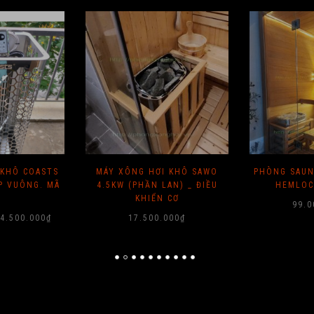
I KHÔ SAWO
PHÒNG SAUNA GỖ ĐỘC CẦN (
MÁY STEAMB
LAN) _ ĐIỀU
HEMLOCK ) CANADA
INOX 6KW
 CƠ
99.000.000
₫
12.5
.000
₫