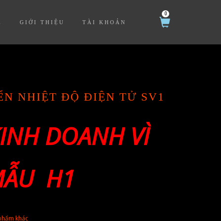
0
Ệ
GIỚI THIỆU
TÀI KHOẢN
ỂN NHIỆT ĐỘ ĐIỆN TỬ SV1
INH DOANH VÌ
MẪU H1
phẩm khác