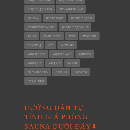
Máy cơ VietSauna
Máy cơ Việt Nam
máy xông hơi khô
Máy xông hơi ướt
Nhiệt kế
phòng sauna
phòng xông hơi
Phòng xông hơi khô
phòng xông hơi ướt
sauna
sauna heater
sawo
steambath
tuyết tùng
tylo
vietsauna
xông hơi khô
xông hơi lạnh
xông khô
xông lạnh
xông ướt
xả cặn
Độc cần bờ tây
đá muối
đá sauna
đá tạo nhiệt
HƯỚNG DẪN TỰ
TÍNH GIÁ PHÒNG
SAUNA DƯỚI ĐÂY⬇