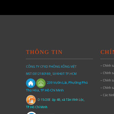
THÔNG TIN
CHÍ
-
Chính s
CÔNG TY CPXD PHÒNG XÔNG VIỆT
-
Chính s
MST:0312180189_ Sở KHĐT TP.HCM
-
Chính s
Vườn
Lài,
Phường Phú
239
-
Chính s
Thọ Hòa, TP.Hồ Chí Minh
-
Các hìn
D 15/20E ấp 4B, xã Tân Vĩnh Lộc,
TP.Hồ Chí Minh