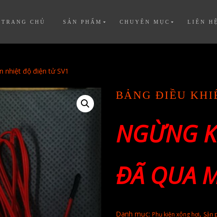
TRANG CHỦ
SẢN PHẨM
CHUYÊN MỤC
LIÊN H
n nhiệt độ điện tử SV1
BẢNG ĐIỀU KHI
NGỪNG K
ĐÃ QUA 
Danh mục:
,
Phụ kiện xông hơi
Sản 