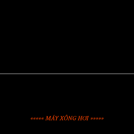
««««« MÁY XÔNG HƠI »»»»»