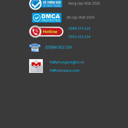
đang cập nhật 2026
đã cập nhật 2026
0989.374.524
0965.455.524
(
028)66.822.524
ht@phongxonghoi.vn
ht@vietsauna.com