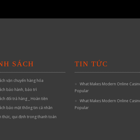
NH SÁCH
TIN TỨC
ách vận chuyển hàng hóa
What Makes Modern Online Casin
ách bảo hành, bảo trì
Popular
ách đổi trả hàng _ Hoàn tiền
What Makes Modern Online Casin
ách bảo mật thông tin cá nhân
Popular
h thức, qui định trong thanh toán