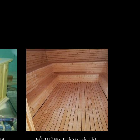
NA
GỖ THÔNG TRẮNG BẮC ÂU