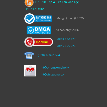
D 15/20E ấp 4B, xã Tân Vĩnh Lộc,
TP.Hồ Chí Minh
đang cập nhật 2026
đã cập nhật 2026
0989.374.524
0965.455.524
(
028)66.822.524
ht@phongxonghoi.vn
ht@vietsauna.com