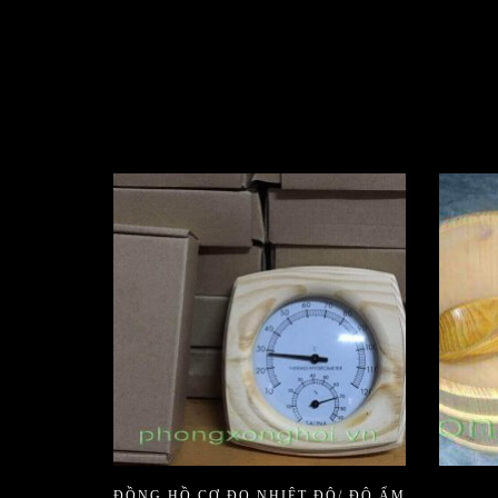
ĐỒNG HỒ CƠ ĐO NHIỆT ĐỘ/ ĐỘ ẨM