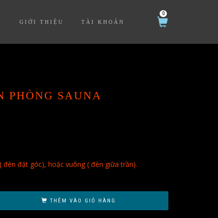
0
Ệ
GIỚI THIỆU
TÀI KHOẢN
N PHÒNG SAUNA
đèn đặt góc), hoặc vuông ( đèn giữa trần).
THÊM VÀO GIỎ HÀNG