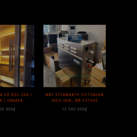
A GỖ ĐỘC CẦN (
MÁY STEAMBATH VIETSAUNA
MÁY XÔ
K ) CANADA
INOX 6KW_ MÃ VST60S
6KW (P
00.000
₫
12.500.000
₫
1