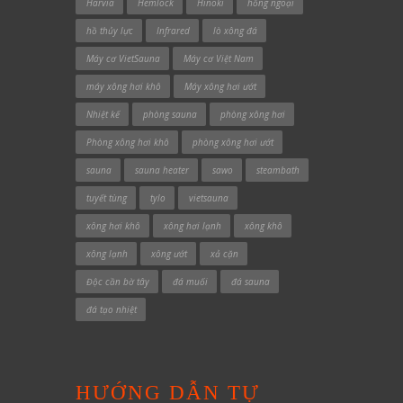
Harvia
Hemlock
Hinoki
hồng ngoại
hồ thủy lực
Infrared
lò xông đá
Máy cơ VietSauna
Máy cơ Việt Nam
máy xông hơi khô
Máy xông hơi ướt
Nhiệt kế
phòng sauna
phòng xông hơi
Phòng xông hơi khô
phòng xông hơi ướt
sauna
sauna heater
sawo
steambath
tuyết tùng
tylo
vietsauna
xông hơi khô
xông hơi lạnh
xông khô
xông lạnh
xông ướt
xả cặn
Độc cần bờ tây
đá muối
đá sauna
đá tạo nhiệt
HƯỚNG DẪN TỰ