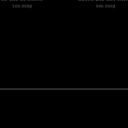
500.000
₫
990.000
₫