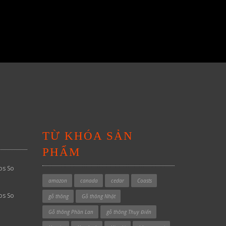
TỪ KHÓA SẢN
PHẨM
os So
amazon
canada
cedar
Coasts
os So
gỗ thông
Gỗ thông Nhật
Gỗ thông Phần Lan
gỗ thông Thụy Điển