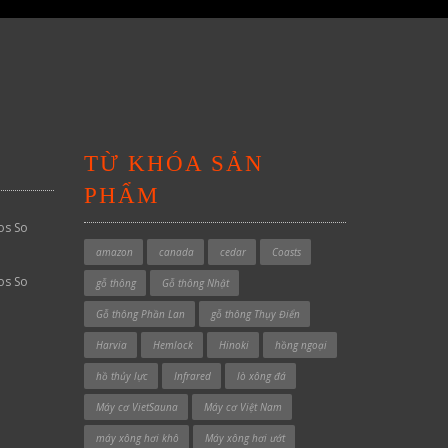
TỪ KHÓA SẢN
PHẨM
os So
amazon
canada
cedar
Coasts
os So
gỗ thông
Gỗ thông Nhật
Gỗ thông Phần Lan
gỗ thông Thụy Điển
Harvia
Hemlock
Hinoki
hồng ngoại
hồ thủy lực
Infrared
lò xông đá
Máy cơ VietSauna
Máy cơ Việt Nam
máy xông hơi khô
Máy xông hơi ướt