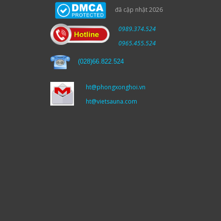
đã cập nhật 2026
0989.374.524
0965.455.524
(
028)66.822.524
ht@phongxonghoi.vn
ht@vietsauna.com