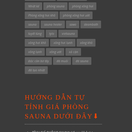
Nhiệt kế
phòng sauna
phòng xông hơi
Phòng xông hơi khô
phòng xông hơi ướt
sauna
sauna heater
sawo
steambath
tuyết tùng
tylo
vietsauna
xông hơi khô
xông hơi lạnh
xông khô
xông lạnh
xông ướt
xả cặn
Độc cần bờ tây
đá muối
đá sauna
đá tạo nhiệt
HƯỚNG DẪN TỰ
TÍNH GIÁ PHÒNG
SAUNA DƯỚI ĐÂY⬇