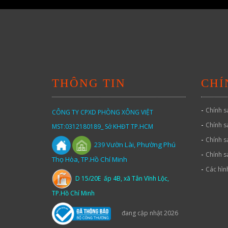
THÔNG TIN
CHÍ
-
Chính s
CÔNG TY CPXD PHÒNG XÔNG VIỆT
-
Chính s
MST:0312180189_ Sở KHĐT TP.HCM
-
Chính s
Vườn
Lài,
Phường Phú
239
-
Chính s
Thọ Hòa, TP.Hồ Chí Minh
-
Các hìn
D 15/20E ấp 4B, xã Tân Vĩnh Lộc,
TP.Hồ Chí Minh
đang cập nhật 2026