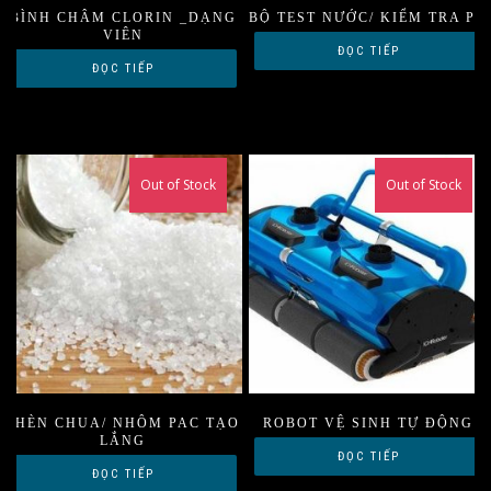
BÌNH CHÂM CLORIN _DẠNG
BỘ TEST NƯỚC/ KIỂM TRA PH
VIÊN
ĐỌC TIẾP
ĐỌC TIẾP
Out of Stock
Out of Stock
PHÈN CHUA/ NHÔM PAC TẠO
ROBOT VỆ SINH TỰ ĐỘNG
LẮNG
ĐỌC TIẾP
ĐỌC TIẾP