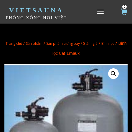
0
VIETSAUNA
TOGGLE NAVIGATION
PHÒNG XÔNG HƠI VIỆT
/
/
/
/ Bình
Trang chủ
Sản phẩm
Sản phẩm trưng bày / Giảm giá
Bình lọc
lọc Cát Emaux