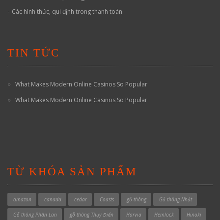
-
Các hình thức, qui định trong thanh toán
TIN TỨC
What Makes Modern Online Casinos So Popular
What Makes Modern Online Casinos So Popular
TỪ KHÓA SẢN PHẨM
amazon
canada
cedar
Coasts
gỗ thông
Gỗ thông Nhật
Gỗ thông Phần Lan
gỗ thông Thụy Điển
Harvia
Hemlock
Hinoki