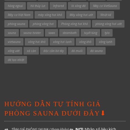
hồng ngoại
hồ thủy lực
Infrared
lò xông đá
Máy cơ VietSauna
Máy cơ Việt Nam
máy xông hơi khô
Máy xông hơi ướt
Nhiệt kế
phòng sauna
phòng xông hơi
Phòng xông hơi khô
phòng xông hơi ướt
sauna
sauna heater
sawo
steambath
tuyết tùng
tylo
vietsauna
xông hơi khô
xông hơi lạnh
xông khô
xông lạnh
xông ướt
xả cặn
Độc cần bờ tây
đá muối
đá sauna
đá tạo nhiệt
HƯỚNG DẪN TỰ TÍNH GIÁ
PHÒNG SAUNA DƯỚI ĐÂY⬇
⇨
⇦ NƠI
Nhập số liệu kích
TÍNH GIÁ PHÒNG SAUNA
( tham khảo)