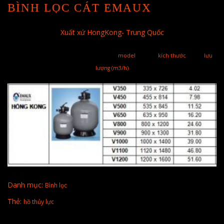
BÌNH LỌC CÁT EMAUX
Xuất xứ HongKong- Trung Quốc
model kích thước lưu
lượng (m3/h)
Danh mục:
Bình lọc
Thẻ:
hồ thủy lực