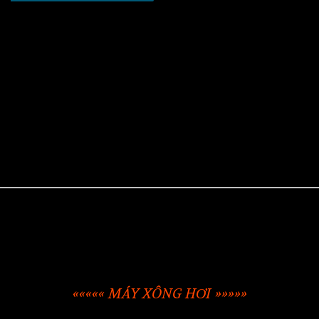
««««« MÁY XÔNG HƠI »»»»»