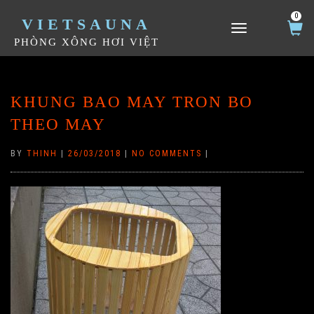
0
VIETSAUNA
TOGGLE NAVIGATION
PHÒNG XÔNG HƠI VIỆT
KHUNG BAO MAY TRON BO
THEO MAY
BY
THINH
|
26/03/2018
|
NO COMMENTS
|