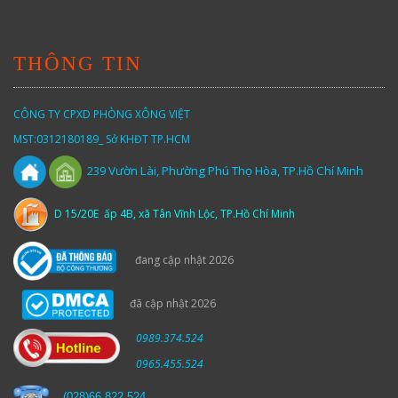
THÔNG TIN
CÔNG TY CPXD PHÒNG XÔNG VIỆT
MST:0312180189_ Sở KHĐT TP.HCM
Vườn
Lài,
Phường Phú Thọ Hòa, TP.Hồ Chí Minh
239
D 15/20E ấp 4B, xã Tân Vĩnh Lộc, TP.Hồ Chí Minh
đang cập nhật 2026
đã cập nhật 2026
0989.374.524
0965.455.524
(
028)66.822.524