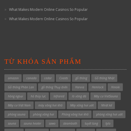
What Makes Modern Online Casinos So Popular
What Makes Modern Online Casinos So Popular
TỪ KHÓA SẢN PHẨM
amazon
canada
cedar
Coasts
gỗ thông
Gỗ thông Nhật
Gỗ thông Phần Lan
gỗ thông Thụy Điển
Harvia
Hemlock
Hinoki
hồng ngoại
hồ thủy lực
Infrared
lò xông đá
Máy cơ VietSauna
Máy cơ Việt Nam
máy xông hơi khô
Máy xông hơi ướt
Nhiệt kế
phòng sauna
phòng xông hơi
Phòng xông hơi khô
phòng xông hơi ướt
sauna
sauna heater
sawo
steambath
tuyết tùng
tylo