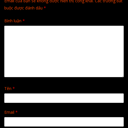
Email của bạn sẽ không được hiển thị công khai.
Các trường bắt
buộc được đánh dấu
*
Bình luận
*
Tên
*
Email
*