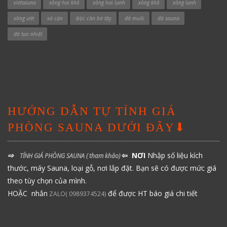
vietsauna
xông hơi khô
xông hơi lạnh
xông khô
xông lạnh
xông ướt
xả cặn
Độc cần bờ tây
đá muối
đá sauna
đá tạo nhiệt
HƯỚNG DẪN TỰ TÍNH GIÁ
PHÒNG SAUNA DƯỚI ĐÂY⬇
⇨
⇦ NƠI
Nhập số liệu kích
TÍNH GIÁ PHÒNG SAUNA
( tham khảo)
thước, máy Sauna, loại gỗ, nơi lắp đặt. Bạn sẽ có được mức giá
theo tùy chọn của mình.
HOẶC nhắn
để được HT báo giá chi tiết
ZALO( 0989374524)