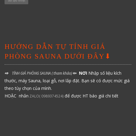
đá tạo nhiệt
HƯỚNG DẪN TỰ TÍNH GIÁ
PHÒNG SAUNA DƯỚI ĐÂY⬇
⇨
⇦ NƠI
Nhập số liệu kích
TÍNH GIÁ PHÒNG SAUNA
( tham khảo)
thước, máy Sauna, loại gỗ, nơi lắp đặt. Bạn sẽ có được mức giá
theo tùy chọn của mình.
HOẶC nhắn
để được HT báo giá chi tiết
ZALO( 0989374524)