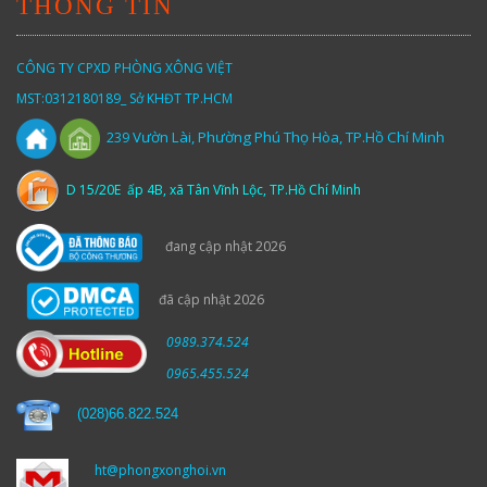
THÔNG TIN
CÔNG TY CPXD PHÒNG XÔNG VIỆT
MST:0312180189_ Sở KHĐT TP.HCM
Vườn
Lài,
Phường Phú Thọ Hòa, TP.Hồ Chí Minh
239
D 15/20E ấp 4B, xã Tân Vĩnh Lộc, TP.Hồ Chí Minh
đang cập nhật 2026
đã cập nhật 2026
0989.374.524
0965.455.524
(
028)66.822.524
ht@phongxonghoi.vn