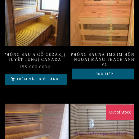
PHÒNG SAU A GỖ CEDAR_(
PHÒNG SAUNA 1MX1M HỒNG
TUYẾT TÙNG) CANADA
NGOẠI MÁNG THẠCH ANH
V1
155.000.000
₫
ĐỌC TIẾP
THÊM VÀO GIỎ HÀNG
Out of Stock