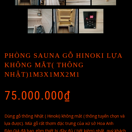
PHÒNG SAUNA GỖ HINOKI LỰA
KHÔNG MẮT( THÔNG
NHẬT)1M3X1MX2M1
75.000.000
₫
Dùng gỗ thông Nhật ( Hinoki) không mắt ( thông tuyển chọn và
lựa được). Mùi gỗ rất thơm đặc trưng của xứ sở Hoa Anh
Đào.Giá đã bao gồm thiết bị đầy đủ ( tiết kiệm) nhất, quý khách