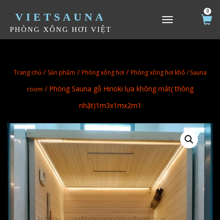
0
VIETSAUNA
TOGGLE NAVIGATION
PHÒNG XÔNG HƠI VIỆT
/
/
/
Trang chủ
Sản phẩm
Phòng xông hơi
Phòng xông hơi khô / Sauna
/ Phòng Sauna gỗ Hinoki lựa không mắt( thông
room
nhật)1m3x1mx2m1