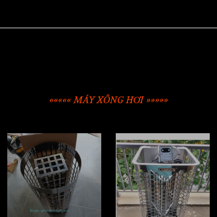
««««« MÁY XÔNG HƠI »»»»»