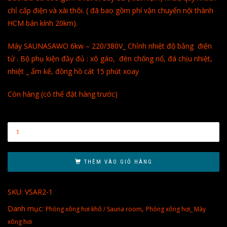
chỉ cấp điện và xài thôi. ( đã bao gồm phí vận chuyển nội thành
HCM bán kính 20km).
Máy SAUNASAWO 6kw – 220/380V_ Chỉnh nhiệt độ bằng điện
tử . Bộ phụ kiện đầy đủ : xô gáo, đèn chống nổ, đá chịu nhiệt,
nhiệt _ ẩm kế, đồng hồ cát 15 phút xoay
Còn hàng (có thể đặt hàng trước)
THÊM VÀO GIỎ HÀNG
SKU:
VSAR2-1
Danh mục:
,
Phòng xông hơi khô / Sauna room
Phòng xông hơi_ Máy
xông hơi