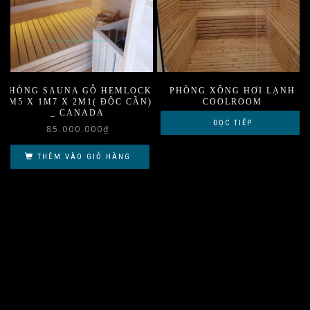
PHÒNG SAUNA GỖ HEMLOCK
PHÒNG XÔNG HƠI LẠNH
1M5 X 1M7 X 2M1( ĐỘC CẦN)
COOLROOM
_ CANADA
ĐỌC TIẾP
85.000.000
₫
THÊM VÀO GIỎ HÀNG