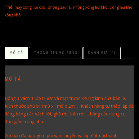
Thẻ:
,
,
,
,
máy xông hơi khô
phòng sauna
Phòng xông hơi khô
xông hơi khô
xông khô
MÔ TẢ
THÔNG TIN BỔ SUNG
ĐÁNH GIÁ (0)
MÔ TẢ
Đóng 3 vách 1 lớp trước và mặt trước khung kính cửa bản lề.
Kích thước phủ bì 1m3 x 1m5 x 2m1. Khách hàng tự tháo lắp dễ
dàng bằng các vách rời, ghế rời, trần rời,….bằng các dụng cụ
đơn giản trong nhà.
Giá bán đã bao gồm phí vận chuyển và lắp đặt nội thành