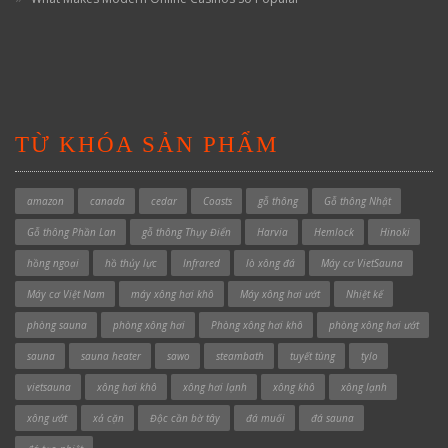
TỪ KHÓA SẢN PHẨM
amazon
canada
cedar
Coasts
gỗ thông
Gỗ thông Nhật
Gỗ thông Phần Lan
gỗ thông Thụy Điển
Harvia
Hemlock
Hinoki
hồng ngoại
hồ thủy lực
Infrared
lò xông đá
Máy cơ VietSauna
Máy cơ Việt Nam
máy xông hơi khô
Máy xông hơi ướt
Nhiệt kế
phòng sauna
phòng xông hơi
Phòng xông hơi khô
phòng xông hơi ướt
sauna
sauna heater
sawo
steambath
tuyết tùng
tylo
vietsauna
xông hơi khô
xông hơi lạnh
xông khô
xông lạnh
xông ướt
xả cặn
Độc cần bờ tây
đá muối
đá sauna