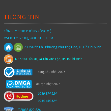
THÔNG TIN
CÔNG TY CPXD PHÒNG XÔNG VIỆT
MST:0312180189_ Sở KHĐT TP.HCM
Vườn
Lài,
Phường Phú Thọ Hòa, TP.Hồ Chí Minh
239
D 15/20E ấp 4B, xã Tân Vĩnh Lộc, TP.Hồ Chí Minh
đang cập nhật 2026
đã cập nhật 2026
0989.374.524
0965.455.524
(
028)66.822.524