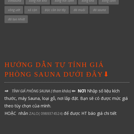
vietsauna
xông hơi khô
xông hơi lạnh
xông khô
xông lạnh
xông ướt
xả cặn
Độc cần bờ tây
đá muối
đá sauna
đá tạo nhiệt
HƯỚNG DẪN TỰ TÍNH GIÁ
PHÒNG SAUNA DƯỚI ĐÂY⬇
⇨
⇦ NƠI
Nhập số liệu kích
TÍNH GIÁ PHÒNG SAUNA
( tham khảo)
thước, máy Sauna, loại gỗ, nơi lắp đặt. Bạn sẽ có được mức giá
theo tùy chọn của mình.
HOẶC nhắn
để được HT báo giá chi tiết
ZALO( 0989374524)