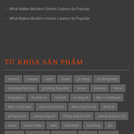
What Makes Modern Online Casinos So Popular
What Makes Modern Online Casinos So Popular
TỪ KHÓA SẢN PHẨM
amazon
canada
cedar
Coasts
gỗ thông
Gỗ thông Nhật
Gỗ thông Phần Lan
gỗ thông Thụy Điển
Harvia
Hemlock
Hinoki
hồng ngoại
hồ thủy lực
Infrared
lò xông đá
Máy cơ VietSauna
Máy cơ Việt Nam
máy xông hơi khô
Máy xông hơi ướt
Nhiệt kế
phòng sauna
phòng xông hơi
Phòng xông hơi khô
phòng xông hơi ướt
sauna
sauna heater
sawo
steambath
tuyết tùng
tylo