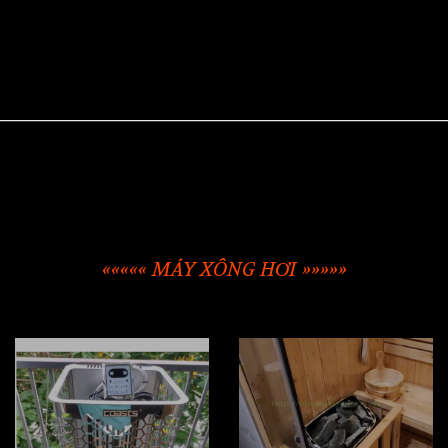
««««« MÁY XÔNG HƠI »»»»»