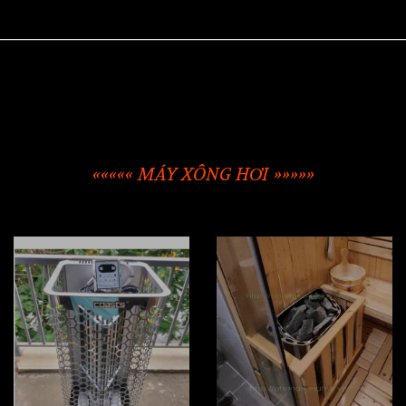
««««« MÁY XÔNG HƠI »»»»»