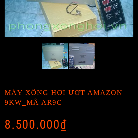
MÁY XÔNG HƠI ƯỚT AMAZON
9KW_MÃ AR9C
8.500.000
₫