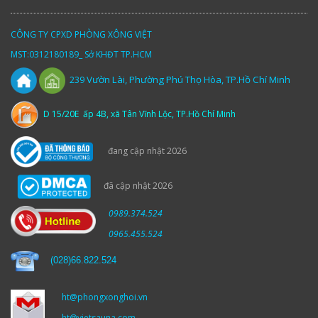
CÔNG TY CPXD PHÒNG XÔNG VIỆT
MST:0312180189_ Sở KHĐT TP.HCM
Vườn
Lài,
Phường Phú Thọ Hòa, TP.Hồ Chí Minh
239
D 15/20E ấp 4B, xã Tân Vĩnh Lộc, TP.Hồ Chí Minh
đang cập nhật 2026
đã cập nhật 2026
0989.374.524
0965.455.524
(
028)66.822.524
ht@phongxonghoi.vn
ht@vietsauna.com