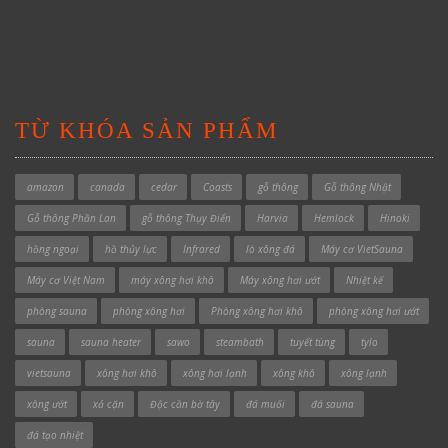
TỪ KHÓA SẢN PHẨM
amazon
canada
cedar
Coasts
gỗ thông
Gỗ thông Nhật
Gỗ thông Phần Lan
gỗ thông Thụy Điển
Harvia
Hemlock
Hinoki
hồng ngoại
hồ thủy lực
Infrared
lò xông đá
Máy cơ VietSauna
Máy cơ Việt Nam
máy xông hơi khô
Máy xông hơi ướt
Nhiệt kế
phòng sauna
phòng xông hơi
Phòng xông hơi khô
phòng xông hơi ướt
sauna
sauna heater
sawo
steambath
tuyết tùng
tylo
vietsauna
xông hơi khô
xông hơi lạnh
xông khô
xông lạnh
xông ướt
xả cặn
Độc cần bờ tây
đá muối
đá sauna
đá tạo nhiệt