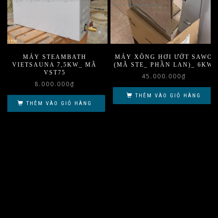
MÁY STEAMBATH
MÁY XÔNG HƠI ƯỚT SAWO
VIETSAUNA 7,5KW_ MÃ
(MÃ STE_ PHẦN LAN)_ 6KW
VST75
45.000.000
₫
8.000.000
₫
THÊM VÀO GIỎ HÀNG
THÊM VÀO GIỎ HÀNG