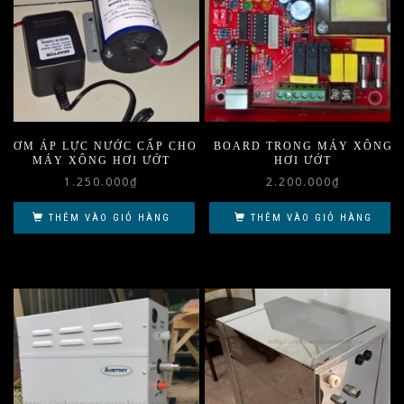
BƠM ÁP LỰC NƯỚC CẤP CHO
BOARD TRONG MÁY XÔNG
MÁY XÔNG HƠI ƯỚT
HƠI ƯỚT
1.250.000
₫
2.200.000
₫
THÊM VÀO GIỎ HÀNG
THÊM VÀO GIỎ HÀNG