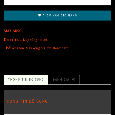
THÊM VÀO GIỎ HÀNG
SKU:
AR9C
Danh mục:
Máy xông hơi ướt
Thẻ:
,
,
amazon
Máy xông hơi ướt
steambath
THÔNG TIN BỔ SUNG
ĐÁNH GIÁ (0)
THÔNG TIN BỔ SUNG