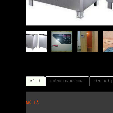
MÔ TẢ
THÔNG TIN BỔ SUNG
ĐÁNH GIÁ (
MÔ TẢ