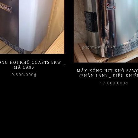
NG HƠI KHÔ COASTS 9KW _
MÃ CA90
MÁY XÔNG HƠI KHÔ SAW
9.500.000
₫
(PHẦN LAN) _ ĐIỀU KHIỂ
17.000.000
₫