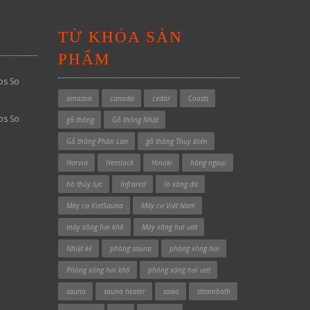
TỪ KHÓA SẢN
PHẨM
os So
amazon
canada
cedar
Coasts
os So
gỗ thông
Gỗ thông Nhật
Gỗ thông Phần Lan
gỗ thông Thụy Điển
Harvia
Hemlock
Hinoki
hồng ngoại
hồ thủy lực
Infrared
lò xông đá
Máy cơ VietSauna
Máy cơ Việt Nam
máy xông hơi khô
Máy xông hơi ướt
Nhiệt kế
phòng sauna
phòng xông hơi
Phòng xông hơi khô
phòng xông hơi ướt
sauna
sauna heater
sawo
steambath