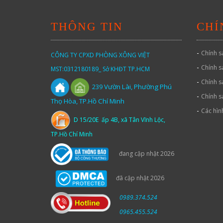
THÔNG TIN
CHÍ
-
Chính s
CÔNG TY CPXD PHÒNG XÔNG VIỆT
-
Chính s
MST:0312180189_ Sở KHĐT TP.HCM
-
Chính s
Vườn
Lài,
Phường Phú
239
-
Chính s
Thọ Hòa, TP.Hồ Chí Minh
-
Các hìn
D 15/20E ấp 4B, xã Tân Vĩnh Lộc,
TP.Hồ Chí Minh
đang cập nhật 2026
đã cập nhật 2026
0989.374.524
0965.455.524