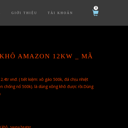
0
Ệ
GIỚI THIỆU
TÀI KHOẢN
 KHÔ AMAZON 12KW _ MÃ
.4tr vnđ. ( tiết kiệm: xô gáo 500k, đá chịu nhiệt
n chống nổ 500k). là dùng xông khô được rồi.Dùng
a
,
i khô
sauna heater