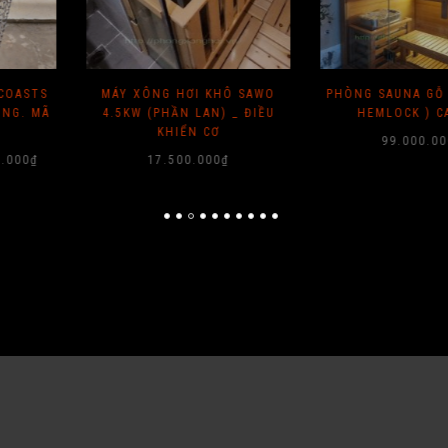
I KHÔ SAWO
PHÒNG SAUNA GỖ ĐỘC CẦN (
MÁY STEAMB
LAN) _ ĐIỀU
HEMLOCK ) CANADA
INOX 6KW
 CƠ
99.000.000
₫
12.5
.000
₫