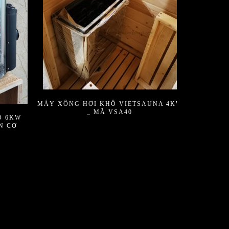
MÁY XÔNG HƠI KHÔ VIETSAUNA 4KW
_ MÃ VSA40
O 6KW
N CƠ