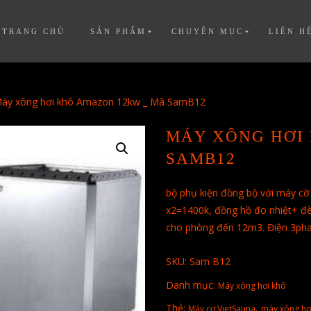
TRANG CHỦ
SẢN PHẨM
CHUYÊN MỤC
LIÊN H
áy xông hơi khô Amazon 12kw _ Mã SamB12
MÁY XÔNG HƠI
SAMB12
bộ phụ kiện đồng bộ với máy cỡ 2
x2=1400k, đồng hồ đo nhiệt+ đè
cho phòng đến 12m3. Điện 3ph
SKU:
Sam B12
Danh mục:
Máy xông hơi khô
Thẻ:
,
Máy cơ VietSauna
máy xông hơ