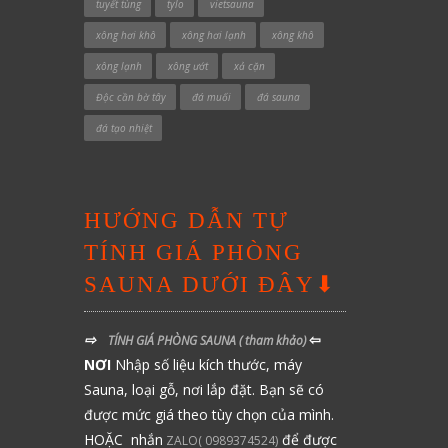
tuyết tùng
tylo
vietsauna
xông hơi khô
xông hơi lạnh
xông khô
xông lạnh
xông ướt
xả cặn
Độc cần bờ tây
đá muối
đá sauna
đá tạo nhiệt
HƯỚNG DẪN TỰ
TÍNH GIÁ PHÒNG
SAUNA DƯỚI ĐÂY⬇
⇨
⇦
TÍNH GIÁ PHÒNG SAUNA
( tham khảo)
NƠI
Nhập số liệu kích thước, máy
Sauna, loại gỗ, nơi lắp đặt. Bạn sẽ có
được mức giá theo tùy chọn của mình.
HOẶC nhắn
để được
ZALO( 0989374524)