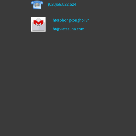
(
028)66.822.524
ht@phongxonghoi.vn
ht@vietsauna.com