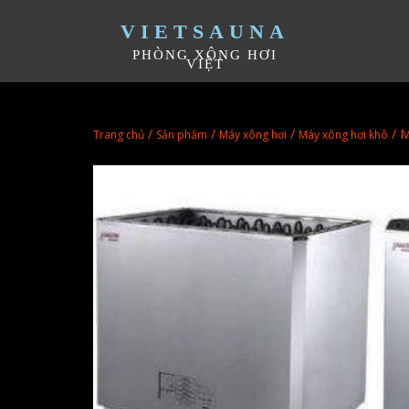
VIETSAUNA
PHÒNG XÔNG HƠI
VIỆT
/
/
/
/ M
Trang chủ
Sản phẩm
Máy xông hơi
Máy xông hơi khô