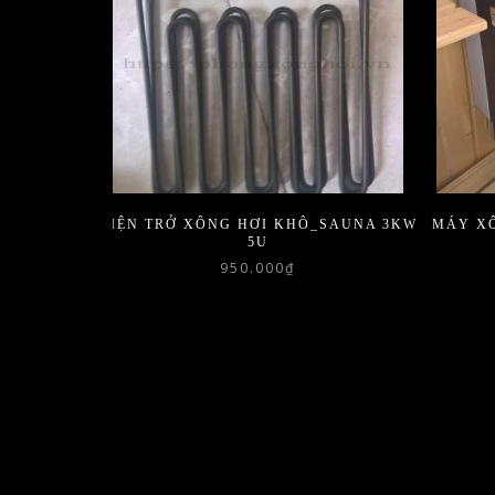
ĐIỆN TRỞ XÔNG HƠI KHÔ_SAUNA 3KW
MÁY XÔ
5U
950.000
₫