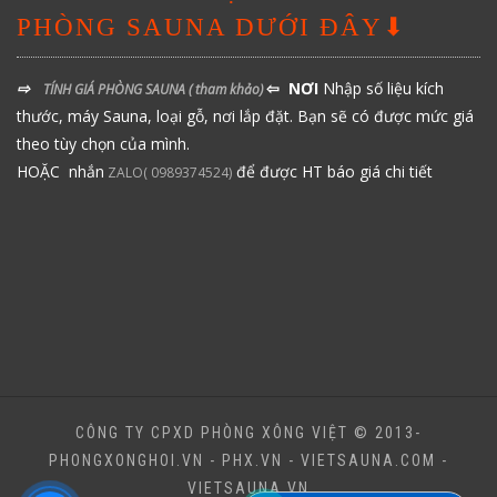
PHÒNG SAUNA DƯỚI ĐÂY⬇
⇨
⇦ NƠI
Nhập số liệu kích
TÍNH GIÁ PHÒNG SAUNA
( tham khảo)
thước, máy Sauna, loại gỗ, nơi lắp đặt. Bạn sẽ có được mức giá
theo tùy chọn của mình.
HOẶC nhắn
để được HT báo giá chi tiết
ZALO( 0989374524)
CÔNG TY CPXD PHÒNG XÔNG VIỆT © 2013-
PHONGXONGHOI.VN - PHX.VN - VIETSAUNA.COM -
VIETSAUNA.VN