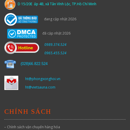
D 15/20E ấp 4B, xã Tân Vĩnh Lộc, TP.Hồ Chí Minh
đang cập nhật 2026
đã cập nhật 2026
0989.374.524
0965.455.524
(
028)66.822.524
ht@phongxonghoi.vn
ht@vietsauna.com
CHÍNH SÁCH
-
Chính sách vận chuyển hàng hóa