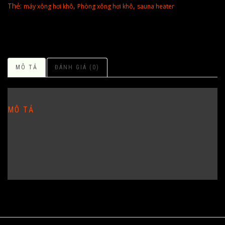
Thẻ:
,
,
máy xông hơi khô
Phòng xông hơi khô
sauna heater
MÔ TẢ
ĐÁNH GIÁ (0)
MÔ TẢ