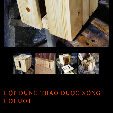
HỘP ĐỰNG THẢO DƯỢC XÔNG
HƠI ƯỚT