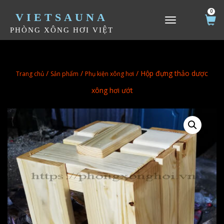
0
VIETSAUNA
TOGGLE NAVIGATION
PHÒNG XÔNG HƠI VIỆT
/
/
/ Hộp đựng thảo dược
Trang chủ
Sản phẩm
Phụ kiện xông hơi
xông hơi ướt