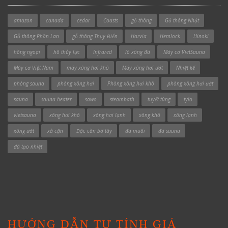
amazon
canada
cedar
Coasts
gỗ thông
Gỗ thông Nhật
Gỗ thông Phần Lan
gỗ thông Thụy Điển
Harvia
Hemlock
Hinoki
hồng ngoại
hồ thủy lực
Infrared
lò xông đá
Máy cơ VietSauna
Máy cơ Việt Nam
máy xông hơi khô
Máy xông hơi ướt
Nhiệt kế
phòng sauna
phòng xông hơi
Phòng xông hơi khô
phòng xông hơi ướt
sauna
sauna heater
sawo
steambath
tuyết tùng
tylo
vietsauna
xông hơi khô
xông hơi lạnh
xông khô
xông lạnh
xông ướt
xả cặn
Độc cần bờ tây
đá muối
đá sauna
đá tạo nhiệt
HƯỚNG DẪN TỰ TÍNH GIÁ