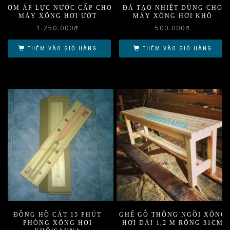
BƠM ÁP LỰC NƯỚC CẤP CHO
ĐÁ TẠO NHIỆT DÙNG CHO
MÁY XÔNG HƠI ƯỚT
MÁY XÔNG HƠI KHÔ
1.250.000
₫
500.000
₫
THÊM VÀO GIỎ HÀNG
THÊM VÀO GIỎ HÀNG
ĐỒNG HỒ CÁT 15 PHÚT
GHẾ GỖ THÔNG NGỒI XÔNG
PHÒNG XÔNG HƠI
HƠI DÀI 1,2 M RỘNG 31CM