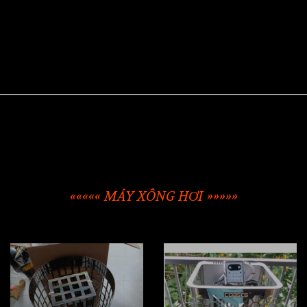
««««« MÁY XÔNG HƠI »»»»»