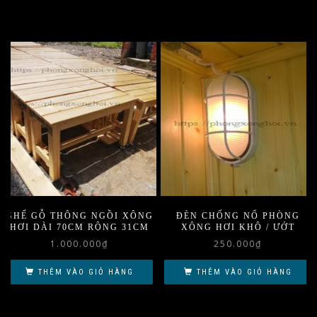
GHẾ GỖ THÔNG NGỒI XÔNG
ĐÈN CHỐNG NỔ PHÒNG
HƠI DÀI 70CM RỘNG 31CM
XÔNG HƠI KHÔ / ƯỚT
1.000.000
₫
250.000
₫
THÊM VÀO GIỎ HÀNG
THÊM VÀO GIỎ HÀNG