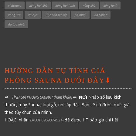
vietsauna
xông hơi khô
xông hơi lạnh
xông khô
xông lạnh
xông ướt
xả cặn
Độc cần bờ tây
đá muối
đá sauna
đá tạo nhiệt
HƯỚNG DẪN TỰ TÍNH GIÁ
PHÒNG SAUNA DƯỚI ĐÂY⬇
⇨
⇦ NƠI
Nhập số liệu kích
TÍNH GIÁ PHÒNG SAUNA
( tham khảo)
thước, máy Sauna, loại gỗ, nơi lắp đặt. Bạn sẽ có được mức giá
theo tùy chọn của mình.
HOẶC nhắn
để được HT báo giá chi tiết
ZALO( 0989374524)