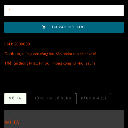
THÊM VÀO GIỎ HÀNG
SKU:
2800000
Danh mục:
,
Phụ kiện xông hơi
Sản phẩm cao cấp / xa xỉ
Thẻ:
,
,
,
Gỗ thông Nhật
Hinoki
Phòng xông hơi khô
sauna
MÔ TẢ
THÔNG TIN BỔ SUNG
ĐÁNH GIÁ (0)
MÔ TẢ