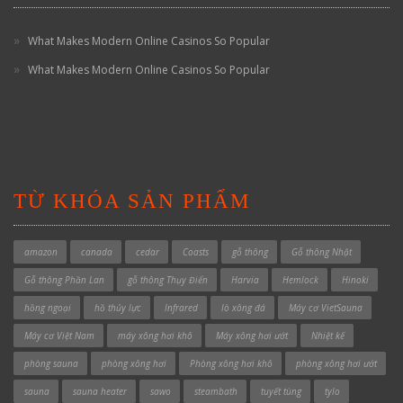
What Makes Modern Online Casinos So Popular
What Makes Modern Online Casinos So Popular
TỪ KHÓA SẢN PHẨM
amazon
canada
cedar
Coasts
gỗ thông
Gỗ thông Nhật
Gỗ thông Phần Lan
gỗ thông Thụy Điển
Harvia
Hemlock
Hinoki
hồng ngoại
hồ thủy lực
Infrared
lò xông đá
Máy cơ VietSauna
Máy cơ Việt Nam
máy xông hơi khô
Máy xông hơi ướt
Nhiệt kế
phòng sauna
phòng xông hơi
Phòng xông hơi khô
phòng xông hơi ướt
sauna
sauna heater
sawo
steambath
tuyết tùng
tylo