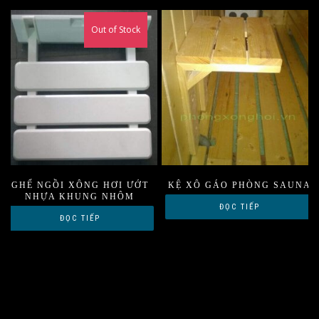
Out of Stock
GHẾ NGỒI XÔNG HƠI ƯỚT
KỆ XÔ GÁO PHÒNG SAUNA
NHỰA KHUNG NHÔM
ĐỌC TIẾP
ĐỌC TIẾP