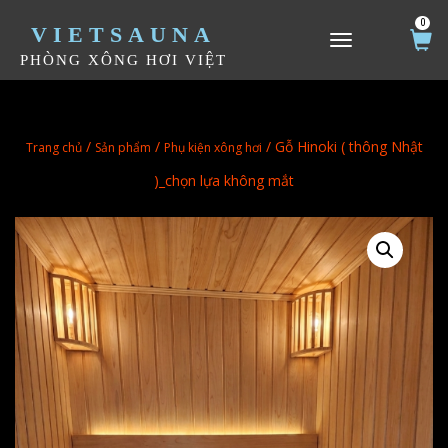
0
VIETSAUNA
TOGGLE NAVIGATION
PHÒNG XÔNG HƠI VIỆT
/
/
/ Gỗ Hinoki ( thông Nhật
Trang chủ
Sản phẩm
Phụ kiện xông hơi
)_chọn lựa không mắt