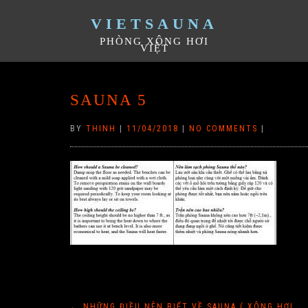
VIETSAUNA
PHÒNG XÔNG HƠI
VIỆT
SAUNA 5
BY
THINH
|
11/04/2018
|
NO COMMENTS
|
←
NHỮNG ĐIỀU NÊN BIẾT VỀ SAUNA ( XÔNG HƠI