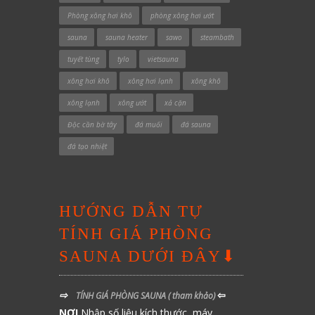
Phòng xông hơi khô
phòng xông hơi ướt
sauna
sauna heater
sawo
steambath
tuyết tùng
tylo
vietsauna
xông hơi khô
xông hơi lạnh
xông khô
xông lạnh
xông ướt
xả cặn
Độc cần bờ tây
đá muối
đá sauna
đá tạo nhiệt
HƯỚNG DẪN TỰ
TÍNH GIÁ PHÒNG
SAUNA DƯỚI ĐÂY⬇
⇨
⇦
TÍNH GIÁ PHÒNG SAUNA
( tham khảo)
NƠI
Nhập số liệu kích thước, máy