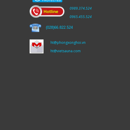
0989.374.524
0965.455.524
(
028)66.822.524
ht@phongxonghoi.vn
ht@vietsauna.com