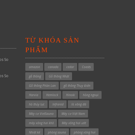
TỪ KHÓA SẢN
PHẨM
os So
amazon
canada
cedar
Coasts
os So
gỗ thông
Gỗ thông Nhật
Gỗ thông Phần Lan
gỗ thông Thụy Điển
Harvia
Hemlock
Hinoki
hồng ngoại
hồ thủy lực
Infrared
lò xông đá
Máy cơ VietSauna
Máy cơ Việt Nam
máy xông hơi khô
Máy xông hơi ướt
Nhiệt kế
phòng sauna
phòng xông hơi