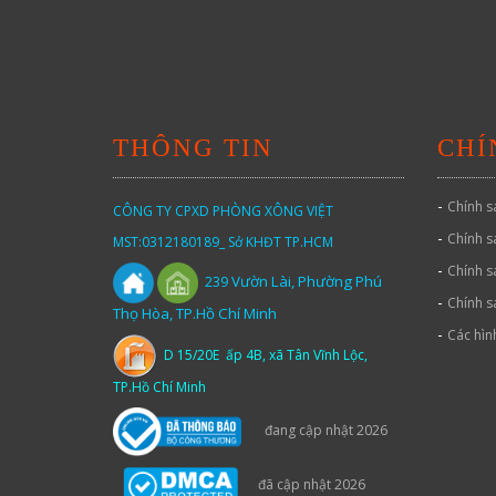
THÔNG TIN
CHÍ
-
Chính s
CÔNG TY CPXD PHÒNG XÔNG VIỆT
-
Chính s
MST:0312180189_ Sở KHĐT TP.HCM
-
Chính s
Vườn
Lài,
Phường Phú
239
-
Chính s
Thọ Hòa, TP.Hồ Chí Minh
-
Các hìn
D 15/20E ấp 4B, xã Tân Vĩnh Lộc,
TP.Hồ Chí Minh
đang cập nhật 2026
đã cập nhật 2026