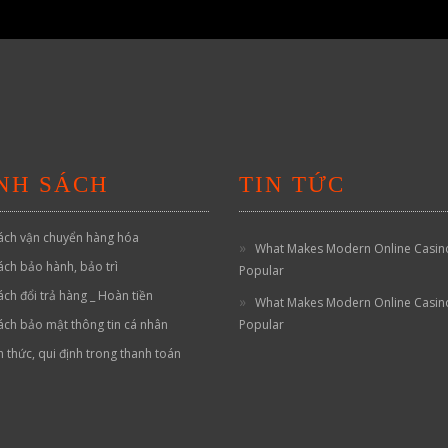
NH SÁCH
TIN TỨC
ách vận chuyển hàng hóa
What Makes Modern Online Casin
ách bảo hành, bảo trì
Popular
ách đổi trả hàng _ Hoàn tiền
What Makes Modern Online Casin
ách bảo mật thông tin cá nhân
Popular
h thức, qui định trong thanh toán