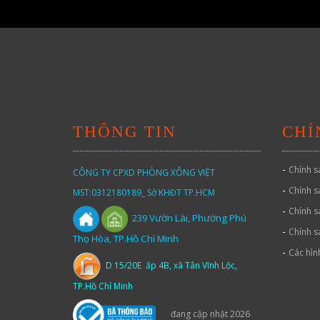
THÔNG TIN
CHÍ
-
Chính s
CÔNG TY CPXD PHÒNG XÔNG VIỆT
-
Chính s
MST:0312180189_ Sở KHĐT TP.HCM
-
Chính s
Vườn
Lài,
Phường Phú
239
-
Chính s
Thọ Hòa, TP.Hồ Chí Minh
-
Các hìn
D 15/20E ấp 4B, xã Tân Vĩnh Lộc,
TP.Hồ Chí Minh
đang cập nhật 2026