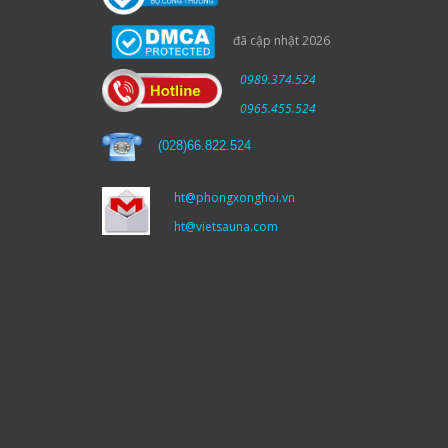
đã cập nhật 2026
0989.374.524
0965.455.524
(
028)66.822.524
ht@phongxonghoi.vn
ht@vietsauna.com