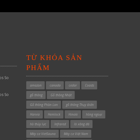
TỪ KHÓA SẢN
PHẨM
os So
amazon
canada
cedar
Coasts
os So
gỗ thông
Gỗ thông Nhật
Gỗ thông Phần Lan
gỗ thông Thụy Điển
Harvia
Hemlock
Hinoki
hồng ngoại
hồ thủy lực
Infrared
lò xông đá
Máy cơ VietSauna
Máy cơ Việt Nam