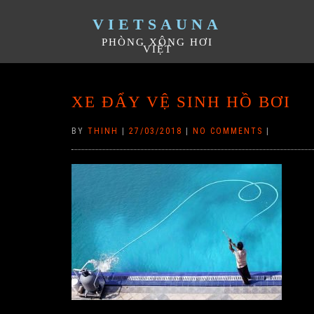
VIETSAUNA
PHÒNG XÔNG HƠI
VIỆT
XE ĐẨY VỆ SINH HỒ BƠI
BY
THINH
|
27/03/2018
|
NO COMMENTS
|