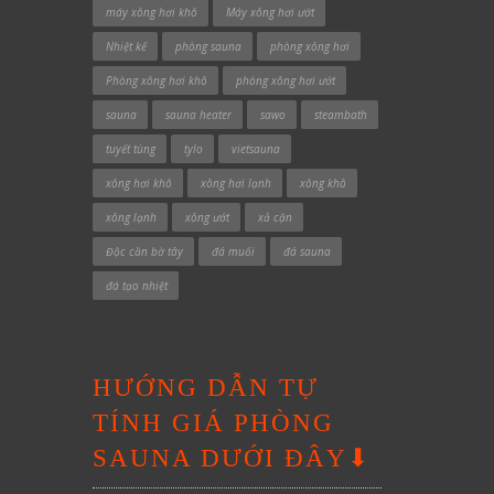
máy xông hơi khô
Máy xông hơi ướt
Nhiệt kế
phòng sauna
phòng xông hơi
Phòng xông hơi khô
phòng xông hơi ướt
sauna
sauna heater
sawo
steambath
tuyết tùng
tylo
vietsauna
xông hơi khô
xông hơi lạnh
xông khô
xông lạnh
xông ướt
xả cặn
Độc cần bờ tây
đá muối
đá sauna
đá tạo nhiệt
HƯỚNG DẪN TỰ
TÍNH GIÁ PHÒNG
SAUNA DƯỚI ĐÂY⬇