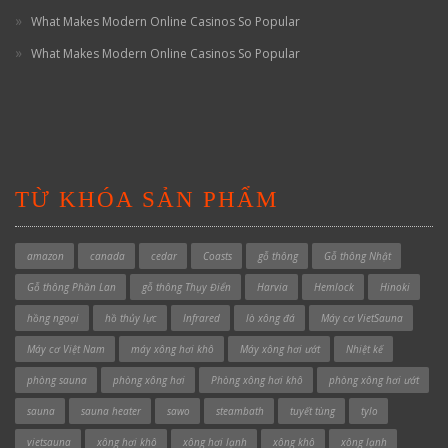
What Makes Modern Online Casinos So Popular
What Makes Modern Online Casinos So Popular
TỪ KHÓA SẢN PHẨM
amazon
canada
cedar
Coasts
gỗ thông
Gỗ thông Nhật
Gỗ thông Phần Lan
gỗ thông Thụy Điển
Harvia
Hemlock
Hinoki
hồng ngoại
hồ thủy lực
Infrared
lò xông đá
Máy cơ VietSauna
Máy cơ Việt Nam
máy xông hơi khô
Máy xông hơi ướt
Nhiệt kế
phòng sauna
phòng xông hơi
Phòng xông hơi khô
phòng xông hơi ướt
sauna
sauna heater
sawo
steambath
tuyết tùng
tylo
vietsauna
xông hơi khô
xông hơi lạnh
xông khô
xông lạnh