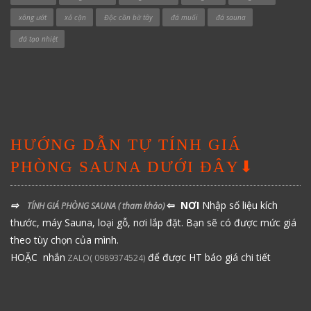
xông ướt
xả cặn
Độc cần bờ tây
đá muối
đá sauna
đá tạo nhiệt
HƯỚNG DẪN TỰ TÍNH GIÁ
PHÒNG SAUNA DƯỚI ĐÂY⬇
⇨
⇦ NƠI
Nhập số liệu kích
TÍNH GIÁ PHÒNG SAUNA
( tham khảo)
thước, máy Sauna, loại gỗ, nơi lắp đặt. Bạn sẽ có được mức giá
theo tùy chọn của mình.
HOẶC nhắn
để được HT báo giá chi tiết
ZALO( 0989374524)