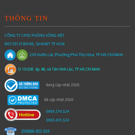
THÔNG TIN
CÔNG TY CPXD PHÒNG XÔNG VIỆT
MST:0312180189_ Sở KHĐT TP.HCM
Vườn
Lài,
Phường Phú Thọ Hòa, TP.Hồ Chí Minh
239
D 15/20E ấp 4B, xã Tân Vĩnh Lộc, TP.Hồ Chí Minh
đang cập nhật 2026
đã cập nhật 2026
0989.374.524
0965.455.524
(
028)66.822.524