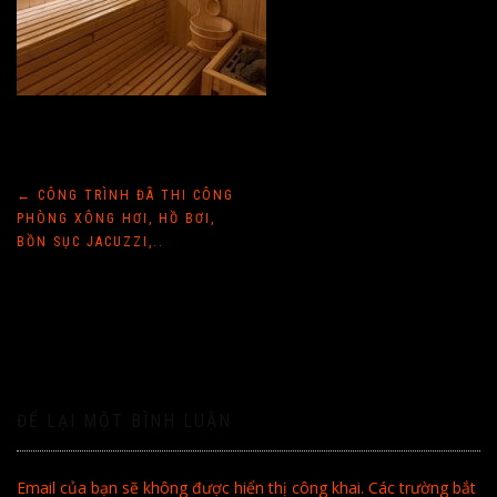
Điều
←
CÔNG TRÌNH ĐÃ THI CÔNG
PHÒNG XÔNG HƠI, HỒ BƠI,
hướng
BỒN SỤC JACUZZI,..
bài
viết
ĐỂ LẠI MỘT BÌNH LUẬN
Email của bạn sẽ không được hiển thị công khai.
Các trường bắt