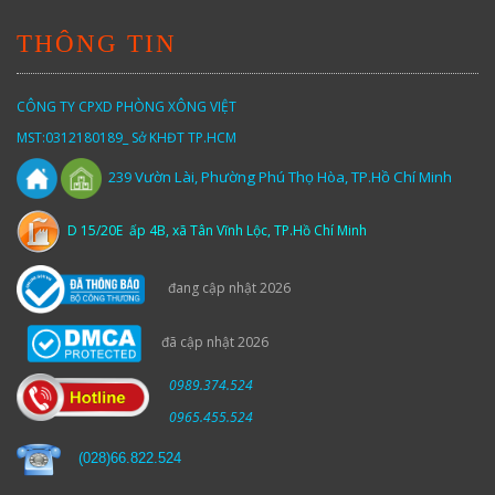
THÔNG TIN
CÔNG TY CPXD PHÒNG XÔNG VIỆT
MST:0312180189_ Sở KHĐT TP.HCM
Vườn
Lài,
Phường Phú Thọ Hòa, TP.Hồ Chí Minh
239
D 15/20E ấp 4B, xã Tân Vĩnh Lộc, TP.Hồ Chí Minh
đang cập nhật 2026
đã cập nhật 2026
0989.374.524
0965.455.524
(
028)66.822.524