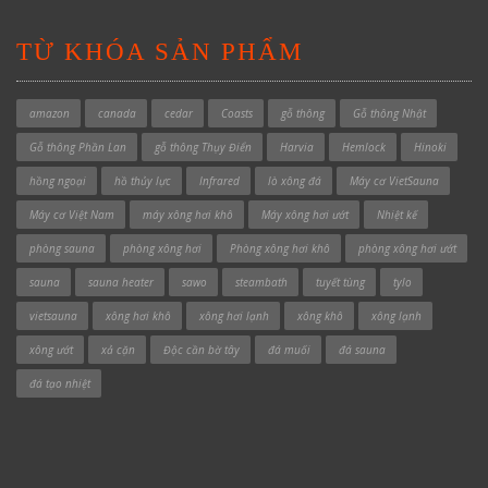
TỪ KHÓA SẢN PHẨM
amazon
canada
cedar
Coasts
gỗ thông
Gỗ thông Nhật
Gỗ thông Phần Lan
gỗ thông Thụy Điển
Harvia
Hemlock
Hinoki
hồng ngoại
hồ thủy lực
Infrared
lò xông đá
Máy cơ VietSauna
Máy cơ Việt Nam
máy xông hơi khô
Máy xông hơi ướt
Nhiệt kế
phòng sauna
phòng xông hơi
Phòng xông hơi khô
phòng xông hơi ướt
sauna
sauna heater
sawo
steambath
tuyết tùng
tylo
vietsauna
xông hơi khô
xông hơi lạnh
xông khô
xông lạnh
xông ướt
xả cặn
Độc cần bờ tây
đá muối
đá sauna
đá tạo nhiệt