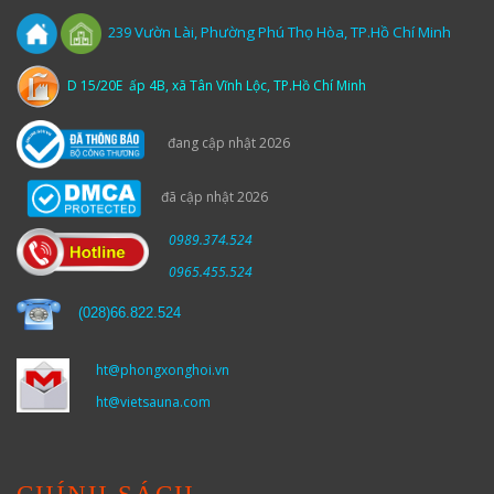
Vườn
Lài,
Phường Phú Thọ Hòa, TP.Hồ Chí Minh
239
D 15/20E ấp 4B, xã Tân Vĩnh Lộc, TP.Hồ Chí Minh
đang cập nhật 2026
đã cập nhật 2026
0989.374.524
0965.455.524
(
028)66.822.524
ht@phongxonghoi.vn
ht@vietsauna.com