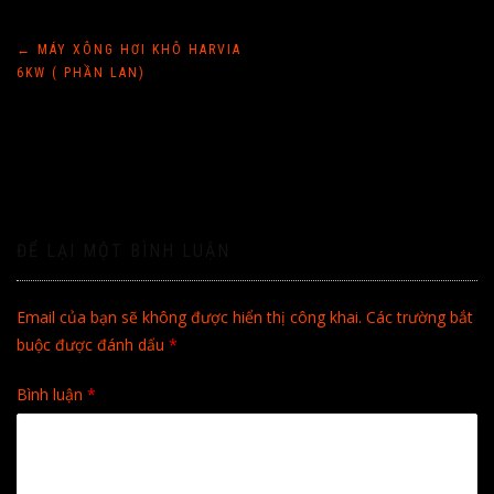
Điều
←
MÁY XÔNG HƠI KHÔ HARVIA
6KW ( PHẦN LAN)
hướng
bài
viết
ĐỂ LẠI MỘT BÌNH LUẬN
Email của bạn sẽ không được hiển thị công khai.
Các trường bắt
buộc được đánh dấu
*
Bình luận
*