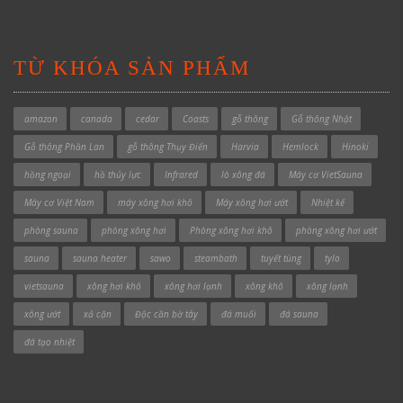
TỪ KHÓA SẢN PHẨM
amazon
canada
cedar
Coasts
gỗ thông
Gỗ thông Nhật
Gỗ thông Phần Lan
gỗ thông Thụy Điển
Harvia
Hemlock
Hinoki
hồng ngoại
hồ thủy lực
Infrared
lò xông đá
Máy cơ VietSauna
Máy cơ Việt Nam
máy xông hơi khô
Máy xông hơi ướt
Nhiệt kế
phòng sauna
phòng xông hơi
Phòng xông hơi khô
phòng xông hơi ướt
sauna
sauna heater
sawo
steambath
tuyết tùng
tylo
vietsauna
xông hơi khô
xông hơi lạnh
xông khô
xông lạnh
xông ướt
xả cặn
Độc cần bờ tây
đá muối
đá sauna
đá tạo nhiệt