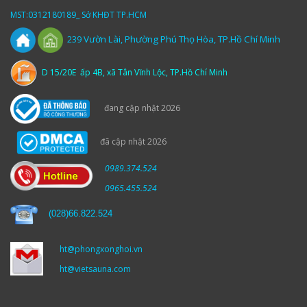
MST:0312180189_ Sở KHĐT TP.HCM
Vườn
Lài,
Phường Phú Thọ Hòa, TP.Hồ Chí Minh
239
D 15/20E ấp 4B, xã Tân Vĩnh Lộc, TP.Hồ Chí Minh
đang cập nhật 2026
đã cập nhật 2026
0989.374.524
0965.455.524
(
028)66.822.524
ht@phongxonghoi.vn
ht@vietsauna.com