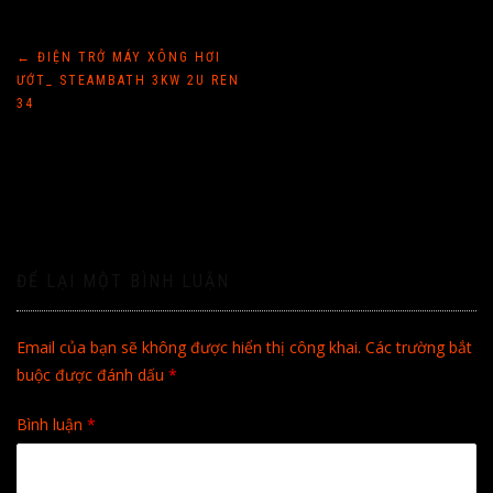
Điều
←
ĐIỆN TRỞ MÁY XÔNG HƠI
ƯỚT_ STEAMBATH 3KW 2U REN
hướng
34
bài
viết
ĐỂ LẠI MỘT BÌNH LUẬN
Email của bạn sẽ không được hiển thị công khai.
Các trường bắt
buộc được đánh dấu
*
Bình luận
*