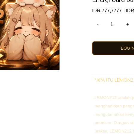
Energi Baru da
Reg
IDR 777,7777
IDR
LOGI
*APA ITU LEMON21
LEMON212 adalah pla
menghadirkan penga
mengutamakan keny
premium. Dengan sis
praktis, LEMON212 m