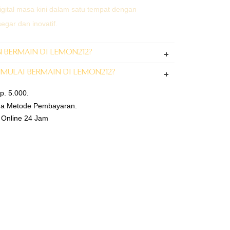
igital masa kini dalam satu tempat dengan
egar dan inovatif.
 BERMAIN DI LEMON212?
MULAI BERMAIN DI LEMON212?
p. 5.000.
a Metode Pembayaran.
 Online 24 Jam