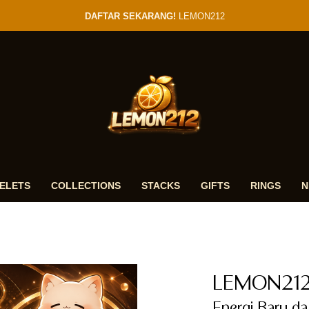
DAFTAR SEKARANG!
LEMON212
ELETS
COLLECTIONS
STACKS
GIFTS
RINGS
N
LEMON21