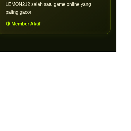
LEMON212 salah satu game online yang
paling gacor
🍋 Member Aktif