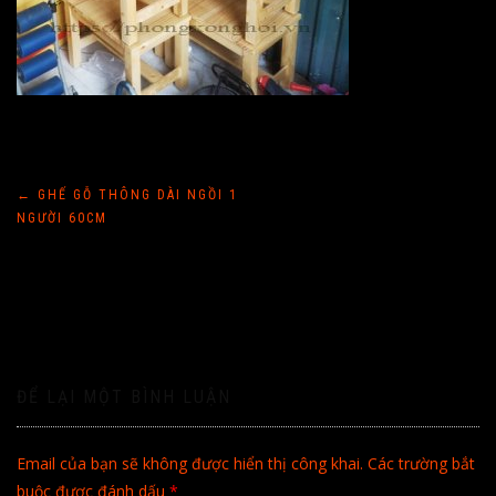
Điều
←
GHẾ GỖ THÔNG DÀI NGỒI 1
NGƯỜI 60CM
hướng
bài
viết
ĐỂ LẠI MỘT BÌNH LUẬN
Email của bạn sẽ không được hiển thị công khai.
Các trường bắt
buộc được đánh dấu
*