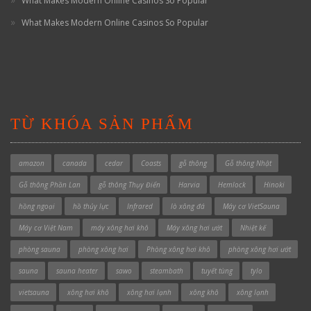
What Makes Modern Online Casinos So Popular
What Makes Modern Online Casinos So Popular
TỪ KHÓA SẢN PHẨM
amazon
canada
cedar
Coasts
gỗ thông
Gỗ thông Nhật
Gỗ thông Phần Lan
gỗ thông Thụy Điển
Harvia
Hemlock
Hinoki
hồng ngoại
hồ thủy lực
Infrared
lò xông đá
Máy cơ VietSauna
Máy cơ Việt Nam
máy xông hơi khô
Máy xông hơi ướt
Nhiệt kế
phòng sauna
phòng xông hơi
Phòng xông hơi khô
phòng xông hơi ướt
sauna
sauna heater
sawo
steambath
tuyết tùng
tylo
vietsauna
xông hơi khô
xông hơi lạnh
xông khô
xông lạnh