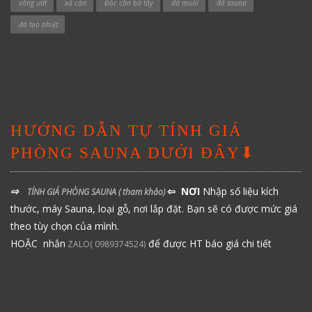
xông ướt
xả cặn
Độc cần bờ tây
đá muối
đá sauna
đá tạo nhiệt
HƯỚNG DẪN TỰ TÍNH GIÁ
PHÒNG SAUNA DƯỚI ĐÂY⬇
⇨
⇦ NƠI
Nhập số liệu kích
TÍNH GIÁ PHÒNG SAUNA
( tham khảo)
thước, máy Sauna, loại gỗ, nơi lắp đặt. Bạn sẽ có được mức giá
theo tùy chọn của mình.
HOẶC nhắn
để được HT báo giá chi tiết
ZALO( 0989374524)