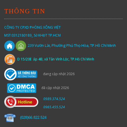
THÔNG TIN
CÔNG TY CPXD PHÒNG XÔNG VIỆT
MST:0312180189_ Sở KHĐT TP.HCM
Vườn
Lài,
Phường Phú Thọ Hòa, TP.Hồ Chí Minh
239
D 15/20E ấp 4B, xã Tân Vĩnh Lộc, TP.Hồ Chí Minh
đang cập nhật 2026
đã cập nhật 2026
0989.374.524
0965.455.524
(
028)66.822.524