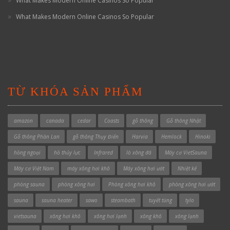
What Makes Modern Online Casinos So Popular
What Makes Modern Online Casinos So Popular
TỪ KHÓA SẢN PHẨM
amazon
canada
cedar
Coasts
gỗ thông
Gỗ thông Nhật
Gỗ thông Phần Lan
gỗ thông Thụy Điển
Harvia
Hemlock
Hinoki
hồng ngoại
hồ thủy lực
Infrared
lò xông đá
Máy cơ VietSauna
Máy cơ Việt Nam
máy xông hơi khô
Máy xông hơi ướt
Nhiệt kế
phòng sauna
phòng xông hơi
Phòng xông hơi khô
phòng xông hơi ướt
sauna
sauna heater
sawo
steambath
tuyết tùng
tylo
vietsauna
xông hơi khô
xông hơi lạnh
xông khô
xông lạnh