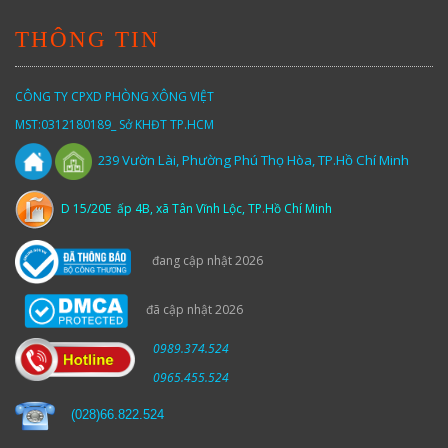
THÔNG TIN
CÔNG TY CPXD PHÒNG XÔNG VIỆT
MST:0312180189_ Sở KHĐT TP.HCM
Vườn
Lài,
Phường Phú Thọ Hòa, TP.Hồ Chí Minh
239
D 15/20E ấp 4B, xã Tân Vĩnh Lộc, TP.Hồ Chí Minh
đang cập nhật 2026
đã cập nhật 2026
0989.374.524
0965.455.524
(
028)66.822.524