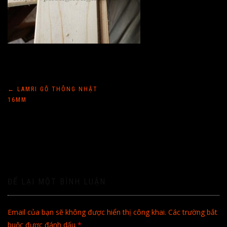
Điều
←
LAMRI GỖ THÔNG NHẬT
16MM
hướng
bài
viết
ĐỂ LẠI MỘT BÌNH LUẬN
Email của bạn sẽ không được hiển thị công khai.
Các trường bắt
buộc được đánh dấu
*