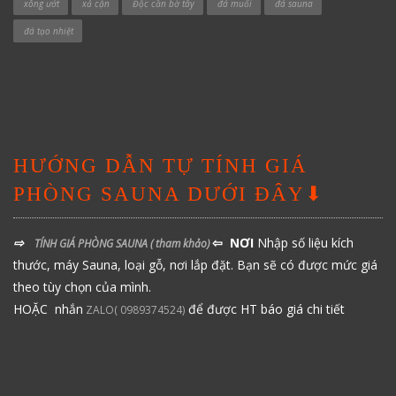
xông ướt
xả cặn
Độc cần bờ tây
đá muối
đá sauna
đá tạo nhiệt
HƯỚNG DẪN TỰ TÍNH GIÁ
PHÒNG SAUNA DƯỚI ĐÂY⬇
⇨
⇦ NƠI
Nhập số liệu kích
TÍNH GIÁ PHÒNG SAUNA
( tham khảo)
thước, máy Sauna, loại gỗ, nơi lắp đặt. Bạn sẽ có được mức giá
theo tùy chọn của mình.
HOẶC nhắn
để được HT báo giá chi tiết
ZALO( 0989374524)