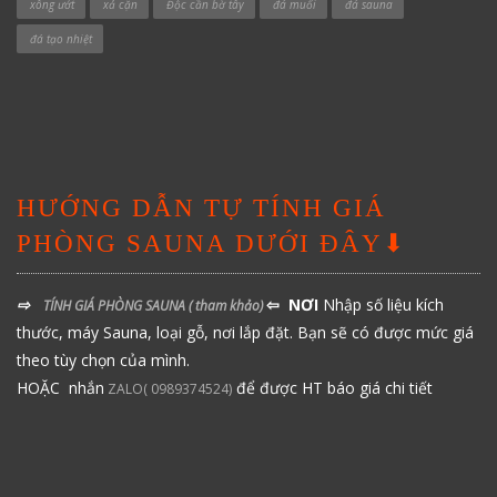
xông ướt
xả cặn
Độc cần bờ tây
đá muối
đá sauna
đá tạo nhiệt
HƯỚNG DẪN TỰ TÍNH GIÁ
PHÒNG SAUNA DƯỚI ĐÂY⬇
⇨
⇦ NƠI
Nhập số liệu kích
TÍNH GIÁ PHÒNG SAUNA
( tham khảo)
thước, máy Sauna, loại gỗ, nơi lắp đặt. Bạn sẽ có được mức giá
theo tùy chọn của mình.
HOẶC nhắn
để được HT báo giá chi tiết
ZALO( 0989374524)