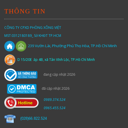
THÔNG TIN
CÔNG TY CPXD PHÒNG XÔNG VIỆT
MST:0312180189_ Sở KHĐT TP.HCM
Vườn
Lài,
Phường Phú Thọ Hòa, TP.Hồ Chí Minh
239
D 15/20E ấp 4B, xã Tân Vĩnh Lộc, TP.Hồ Chí Minh
đang cập nhật 2026
đã cập nhật 2026
0989.374.524
0965.455.524
(
028)66.822.524