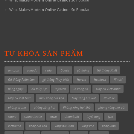
What Makes Modern Online Casinos So Popular
What Makes Modern Online Casinos So Popular
TỪ KHÓA SẢN PHẨM
amazon
canada
cedar
Coasts
gỗ thông
Gỗ thông Nhật
Gỗ thông Phần Lan
gỗ thông Thụy Điển
Harvia
Hemlock
Hinoki
hồng ngoại
hồ thủy lực
Infrared
lò xông đá
Máy cơ VietSauna
Máy cơ Việt Nam
máy xông hơi khô
Máy xông hơi ướt
Nhiệt kế
phòng sauna
phòng xông hơi
Phòng xông hơi khô
phòng xông hơi ướt
sauna
sauna heater
sawo
steambath
tuyết tùng
tylo
vietsauna
xông hơi khô
xông hơi lạnh
xông khô
xông lạnh