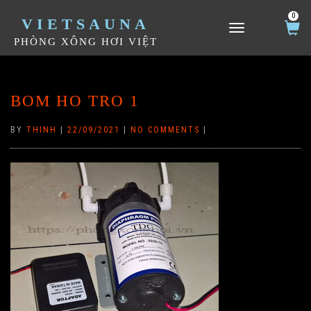
0
VIETSAUNA
TOGGLE NAVIGATION
PHÒNG XÔNG HƠI VIỆT
BOM HO TRO 1
BY
THINH
|
22/09/2021
|
NO COMMENTS
|