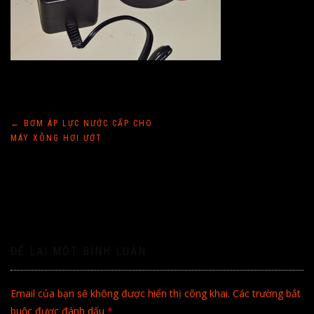
Điều
←
BƠM ÁP LỰC NƯỚC CẤP CHO
MÁY XÔNG HƠI ƯỚT
hướng
bài
viết
ĐỂ LẠI MỘT BÌNH LUẬN
Email của bạn sẽ không được hiển thị công khai.
Các trường bắt
buộc được đánh dấu
*