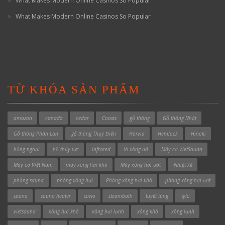
What Makes Modern Online Casinos So Popular
What Makes Modern Online Casinos So Popular
TỪ KHÓA SẢN PHẨM
amazon
canada
cedar
Coasts
gỗ thông
Gỗ thông Nhật
Gỗ thông Phần Lan
gỗ thông Thụy Điển
Harvia
Hemlock
Hinoki
hồng ngoại
hồ thủy lực
Infrared
lò xông đá
Máy cơ VietSauna
Máy cơ Việt Nam
máy xông hơi khô
Máy xông hơi ướt
Nhiệt kế
phòng sauna
phòng xông hơi
Phòng xông hơi khô
phòng xông hơi ướt
sauna
sauna heater
sawo
steambath
tuyết tùng
tylo
vietsauna
xông hơi khô
xông hơi lạnh
xông khô
xông lạnh