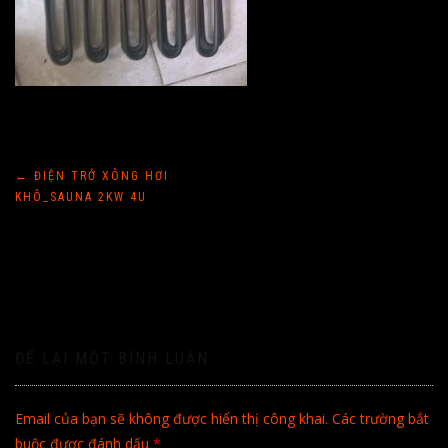
Điều
←
ĐIỆN TRỞ XÔNG HƠI
KHÔ_SAUNA 2KW 4U
hướng
bài
viết
ĐỂ LẠI MỘT BÌNH LUẬN
Email của bạn sẽ không được hiển thị công khai.
Các trường bắt
buộc được đánh dấu
*