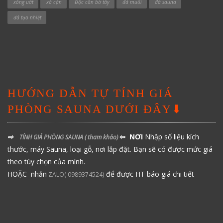
xông ướt
xả cặn
Độc cần bờ tây
đá muối
đá sauna
đá tạo nhiệt
HƯỚNG DẪN TỰ TÍNH GIÁ
PHÒNG SAUNA DƯỚI ĐÂY⬇
⇨
⇦ NƠI
Nhập số liệu kích
TÍNH GIÁ PHÒNG SAUNA
( tham khảo)
thước, máy Sauna, loại gỗ, nơi lắp đặt. Bạn sẽ có được mức giá
theo tùy chọn của mình.
HOẶC nhắn
để được HT báo giá chi tiết
ZALO( 0989374524)