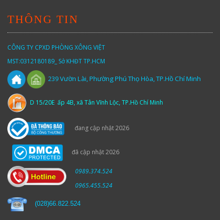
THÔNG TIN
CÔNG TY CPXD PHÒNG XÔNG VIỆT
MST:0312180189_ Sở KHĐT TP.HCM
Vườn
Lài,
Phường Phú Thọ Hòa, TP.Hồ Chí Minh
239
D 15/20E ấp 4B, xã Tân Vĩnh Lộc, TP.Hồ Chí Minh
đang cập nhật 2026
đã cập nhật 2026
0989.374.524
0965.455.524
(
028)66.822.524