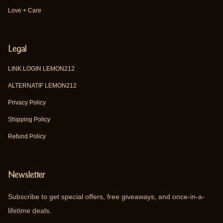
Love + Care
Legal
LINK LOGIN LEMON212
ALTERNATIF LEMON212
Privacy Policy
Shipping Policy
Refund Policy
Newsletter
Subscribe to get special offers, free giveaways, and once-in-a-
lifetime deals.