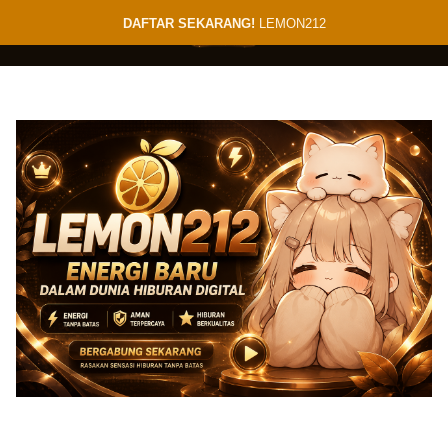
Skip to content
DAFTAR SEKARANG!
LEMON212
Search
Account
how menu
how menu
how menu