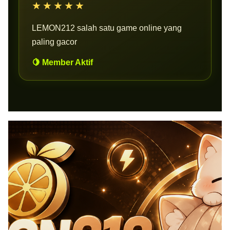
★★★★★
LEMON212 salah satu game online yang
paling gacor
🍋 Member Aktif