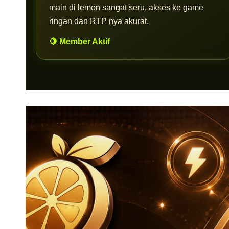
main di lemon sangat seru, akses ke game
ringan dan RTP nya akurat.
🍋 Member Aktif