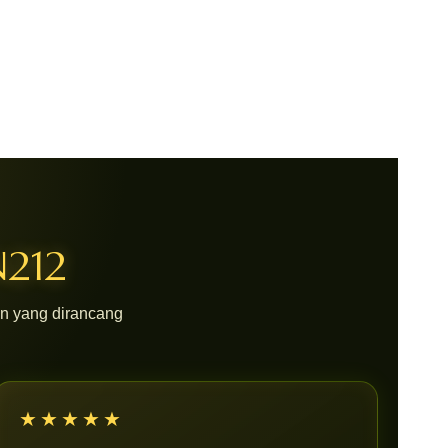
212
n yang dirancang
★★★★★