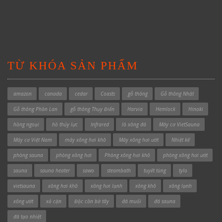
TỪ KHÓA SẢN PHẨM
amazon
canada
cedar
Coasts
gỗ thông
Gỗ thông Nhật
Gỗ thông Phần Lan
gỗ thông Thụy Điển
Harvia
Hemlock
Hinoki
hồng ngoại
hồ thủy lực
Infrared
lò xông đá
Máy cơ VietSauna
Máy cơ Việt Nam
máy xông hơi khô
Máy xông hơi ướt
Nhiệt kế
phòng sauna
phòng xông hơi
Phòng xông hơi khô
phòng xông hơi ướt
sauna
sauna heater
sawo
steambath
tuyết tùng
tylo
vietsauna
xông hơi khô
xông hơi lạnh
xông khô
xông lạnh
xông ướt
xả cặn
Độc cần bờ tây
đá muối
đá sauna
đá tạo nhiệt