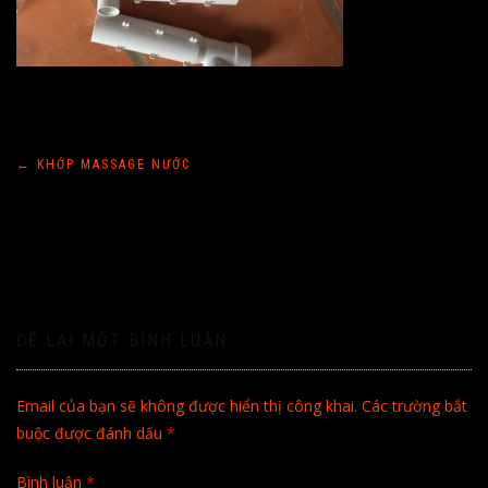
Điều
←
KHỚP MASSAGE NƯỚC
hướng
bài
viết
ĐỂ LẠI MỘT BÌNH LUẬN
Email của bạn sẽ không được hiển thị công khai.
Các trường bắt
buộc được đánh dấu
*
Bình luận
*