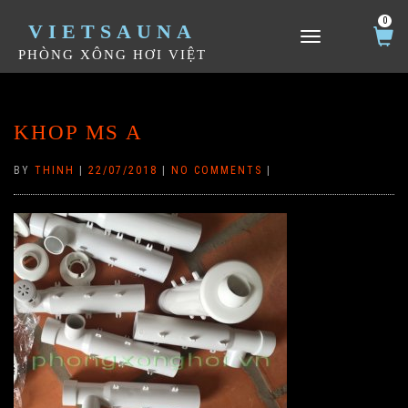
0
VIETSAUNA
TOGGLE NAVIGATION
PHÒNG XÔNG HƠI VIỆT
KHOP MS A
BY
THINH
|
22/07/2018
|
NO COMMENTS
|