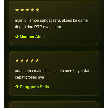
★★★★★
main di lemon sangat seru, akses ke game
ringan dan RTP nya akurat.
🍋 Member Aktif
★★★★★
udah lama main disini selalu membayar dan
cepat proses nya
🍋 Pengguna Setia