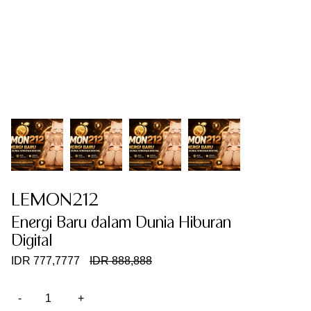
how menu
how menu
how menu
LEMON212
Energi Baru dalam Dunia Hiburan
Digital
Regular price
IDR 777,7777
IDR 888,888