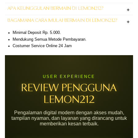
APA KEUNGGULAN BERMAIN DI LEMON212?
BAGAMANA CARA MULAI BERMAIN DI LEMON212?
Minimal Deposit Rp. 5.000.
Mendukung Semua Metode Pembayaran.
Costumer Service Online 24 Jam
USER EXPERIENCE
REVIEW PENGGUNA
LEMON212
Pengalaman digital modern dengan akses mudah,
tampilan nyaman, dan layanan yang dirancang untuk
memberikan kesan terbaik.