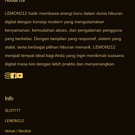
About Us
LEMON212 hadir membawa energi baru dalam dunia hiburan
digital dengan konsep modern yang mengutamakan
kenyamanan, kemudahan akses, dan pengalaman pengguna
yang berkelas. Dengan tampilan yang responsif, sistem yang
stabil, serta berbagai pilihan hiburan menarik, LEMON212
menjadi tempat ideal bagi Anda yang ingin menikmati suasana
digital masa kini dengan lebih praktis dan menyenangkan.
Instagram
Facebook
YouTube
Info
SLOT777
LEMON212
Venue / Stockist