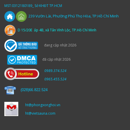
MST:0312180189_ Sở KHĐT TP.HCM
Vườn
Lài,
Phường Phú Thọ Hòa, TP.Hồ Chí Minh
239
D 15/20E ấp 4B, xã Tân Vĩnh Lộc, TP.Hồ Chí Minh
đang cập nhật 2026
đã cập nhật 2026
0989.374.524
0965.455.524
(
028)66.822.524
ht@phongxonghoi.vn
ht@vietsauna.com