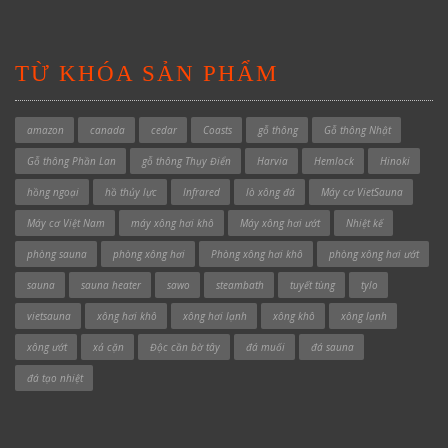
TỪ KHÓA SẢN PHẨM
amazon
canada
cedar
Coasts
gỗ thông
Gỗ thông Nhật
Gỗ thông Phần Lan
gỗ thông Thụy Điển
Harvia
Hemlock
Hinoki
hồng ngoại
hồ thủy lực
Infrared
lò xông đá
Máy cơ VietSauna
Máy cơ Việt Nam
máy xông hơi khô
Máy xông hơi ướt
Nhiệt kế
phòng sauna
phòng xông hơi
Phòng xông hơi khô
phòng xông hơi ướt
sauna
sauna heater
sawo
steambath
tuyết tùng
tylo
vietsauna
xông hơi khô
xông hơi lạnh
xông khô
xông lạnh
xông ướt
xả cặn
Độc cần bờ tây
đá muối
đá sauna
đá tạo nhiệt