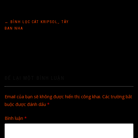
Điều
←
BÌNH LỌC CÁT KRIPSOL_ TÂY
BAN NHA
hướng
bài
viết
ĐỂ LẠI MỘT BÌNH LUẬN
Email của bạn sẽ không được hiển thị công khai.
Các trường bắt
buộc được đánh dấu
*
Bình luận
*