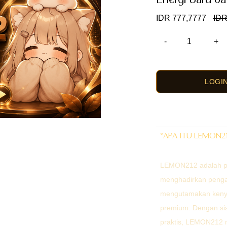
Energi Baru da
Reg
IDR 777,7777
IDR
LOGI
*APA ITU LEMON21
LEMON212 adalah pla
menghadirkan penga
mengutamakan keny
premium. Dengan sis
praktis, LEMON212 m