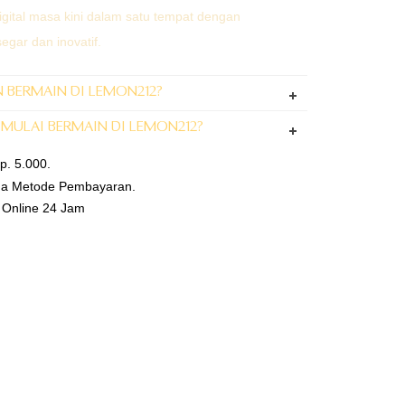
igital masa kini dalam satu tempat dengan
egar dan inovatif.
 BERMAIN DI LEMON212?
MULAI BERMAIN DI LEMON212?
p. 5.000.
a Metode Pembayaran.
 Online 24 Jam