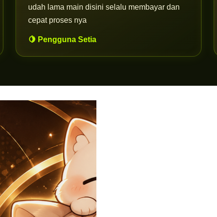
udah lama main disini selalu membayar dan
cepat proses nya
🍋 Pengguna Setia