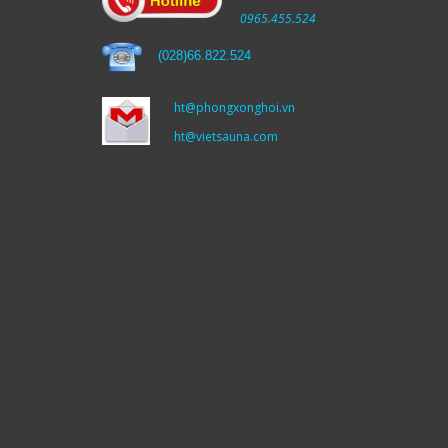
0965.455.524
(
028)66.822.524
ht@phongxonghoi.vn
ht@vietsauna.com