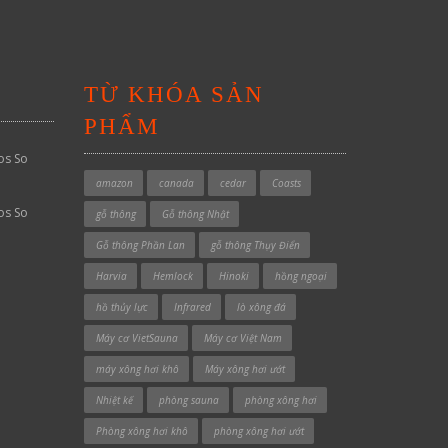
TỪ KHÓA SẢN
PHẨM
os So
amazon
canada
cedar
Coasts
os So
gỗ thông
Gỗ thông Nhật
Gỗ thông Phần Lan
gỗ thông Thụy Điển
Harvia
Hemlock
Hinoki
hồng ngoại
hồ thủy lực
Infrared
lò xông đá
Máy cơ VietSauna
Máy cơ Việt Nam
máy xông hơi khô
Máy xông hơi ướt
Nhiệt kế
phòng sauna
phòng xông hơi
Phòng xông hơi khô
phòng xông hơi ướt