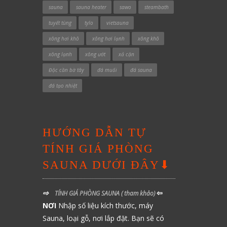
sauna
sauna heater
sawo
steambath
tuyết tùng
tylo
vietsauna
xông hơi khô
xông hơi lạnh
xông khô
xông lạnh
xông ướt
xả cặn
Độc cần bờ tây
đá muối
đá sauna
đá tạo nhiệt
HƯỚNG DẪN TỰ
TÍNH GIÁ PHÒNG
SAUNA DƯỚI ĐÂY⬇
⇨
⇦
TÍNH GIÁ PHÒNG SAUNA
( tham khảo)
NƠI
Nhập số liệu kích thước, máy
Sauna, loại gỗ, nơi lắp đặt. Bạn sẽ có