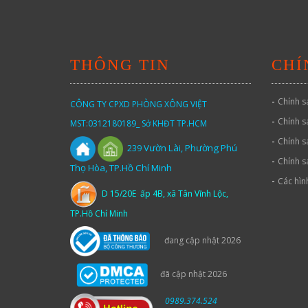
THÔNG TIN
CHÍ
-
Chính s
CÔNG TY CPXD PHÒNG XÔNG VIỆT
-
Chính s
MST:0312180189_ Sở KHĐT TP.HCM
-
Chính s
Vườn
Lài,
Phường Phú
239
-
Chính s
Thọ Hòa, TP.Hồ Chí Minh
-
Các hìn
D 15/20E ấp 4B, xã Tân Vĩnh Lộc,
TP.Hồ Chí Minh
đang cập nhật 2026
đã cập nhật 2026
0989.374.524