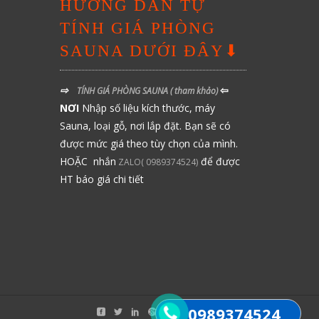
HƯỚNG DẪN TỰ
TÍNH GIÁ PHÒNG
SAUNA DƯỚI ĐÂY⬇
⇨
⇦
TÍNH GIÁ PHÒNG SAUNA
( tham khảo)
NƠI
Nhập số liệu kích thước, máy
Sauna, loại gỗ, nơi lắp đặt. Bạn sẽ có
được mức giá theo tùy chọn của mình.
HOẶC nhắn
để được
ZALO( 0989374524)
HT báo giá chi tiết
0989374524