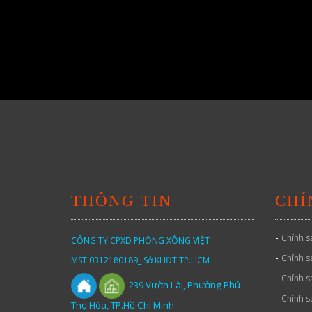
THÔNG TIN
CHÍ
-
Chính s
CÔNG TY CPXD PHÒNG XÔNG VIỆT
-
Chính s
MST:0312180189_ Sở KHĐT TP.HCM
-
Chính s
Vườn
Lài,
Phường Phú
239
-
Chính s
Thọ Hòa, TP.Hồ Chí Minh