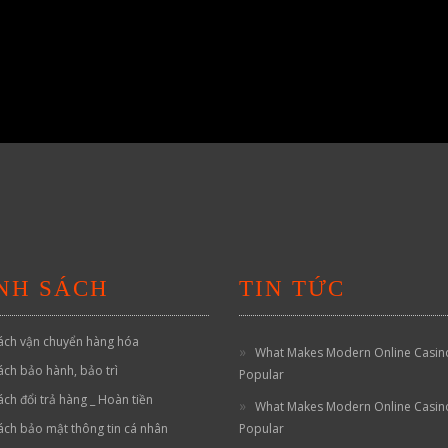
NH SÁCH
TIN TỨC
ách vận chuyển hàng hóa
What Makes Modern Online Casin
ách bảo hành, bảo trì
Popular
ách đổi trả hàng _ Hoàn tiền
What Makes Modern Online Casin
ách bảo mật thông tin cá nhân
Popular