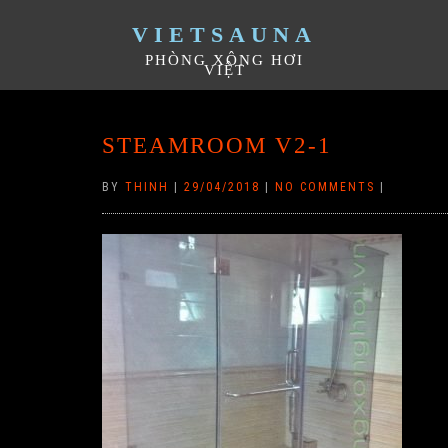
VIETSAUNA
PHÒNG XÔNG HƠI
VIỆT
STEAMROOM V2-1
BY
THINH
|
29/04/2018
|
NO COMMENTS
|