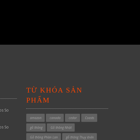
TỪ KHÓA SẢN
PHẨM
os So
amazon
canada
cedar
Coasts
os So
gỗ thông
Gỗ thông Nhật
Gỗ thông Phần Lan
gỗ thông Thụy Điển