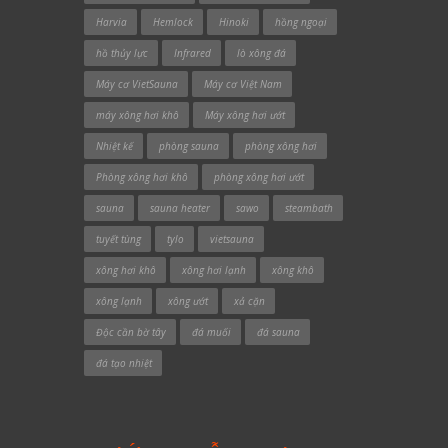
Harvia
Hemlock
Hinoki
hồng ngoại
hồ thủy lực
Infrared
lò xông đá
Máy cơ VietSauna
Máy cơ Việt Nam
máy xông hơi khô
Máy xông hơi ướt
Nhiệt kế
phòng sauna
phòng xông hơi
Phòng xông hơi khô
phòng xông hơi ướt
sauna
sauna heater
sawo
steambath
tuyết tùng
tylo
vietsauna
xông hơi khô
xông hơi lạnh
xông khô
xông lạnh
xông ướt
xả cặn
Độc cần bờ tây
đá muối
đá sauna
đá tạo nhiệt