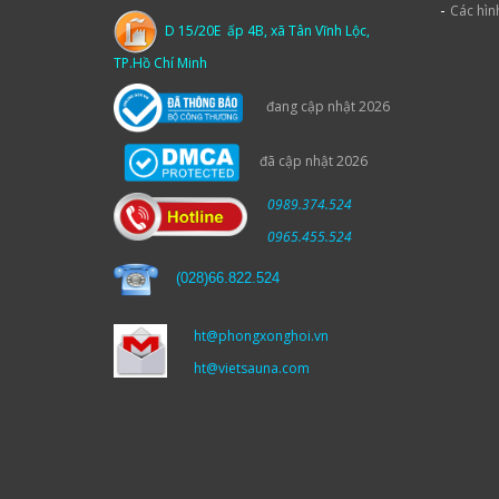
-
Các hìn
D 15/20E ấp 4B, xã Tân Vĩnh Lộc,
TP.Hồ Chí Minh
đang cập nhật 2026
đã cập nhật 2026
0989.374.524
0965.455.524
(
028)66.822.524
ht@phongxonghoi.vn
ht@vietsauna.com