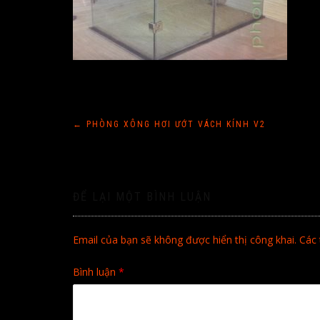
Điều
←
PHÒNG XÔNG HƠI ƯỚT VÁCH KÍNH V2
hướng
bài
ĐỂ LẠI MỘT BÌNH LUẬN
viết
Email của bạn sẽ không được hiển thị công khai.
Các 
Bình luận
*