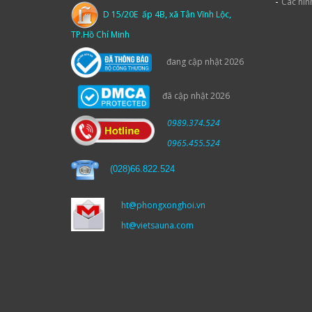
-
Các hìn
D 15/20E ấp 4B, xã Tân Vĩnh Lộc,
TP.Hồ Chí Minh
đang cập nhật 2026
đã cập nhật 2026
0989.374.524
0965.455.524
(
028)66.822.524
ht@phongxonghoi.vn
ht@vietsauna.com