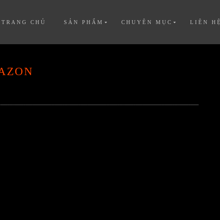
TRANG CHỦ
SẢN PHẨM
CHUYÊN MỤC
LIÊN H
MAZON