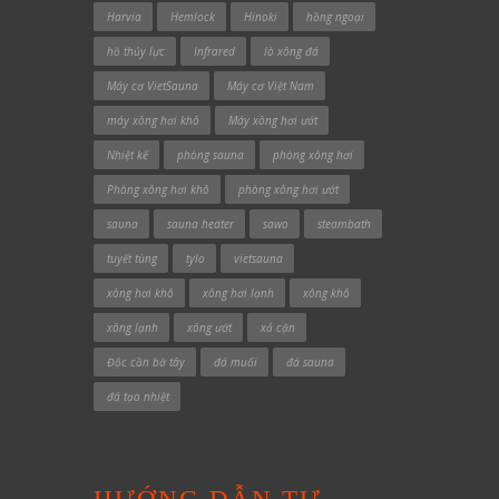
Harvia
Hemlock
Hinoki
hồng ngoại
hồ thủy lực
Infrared
lò xông đá
Máy cơ VietSauna
Máy cơ Việt Nam
máy xông hơi khô
Máy xông hơi ướt
Nhiệt kế
phòng sauna
phòng xông hơi
Phòng xông hơi khô
phòng xông hơi ướt
sauna
sauna heater
sawo
steambath
tuyết tùng
tylo
vietsauna
xông hơi khô
xông hơi lạnh
xông khô
xông lạnh
xông ướt
xả cặn
Độc cần bờ tây
đá muối
đá sauna
đá tạo nhiệt