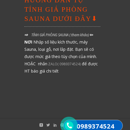
HƯỚNG DẪN TỰ
TÍNH GIÁ PHÒNG
SAUNA DƯỚI ĐÂY⬇
⇨
⇦
TÍNH GIÁ PHÒNG SAUNA
( tham khảo)
NƠI
Nhập số liệu kích thước, máy
Sauna, loại gỗ, nơi lắp đặt. Bạn sẽ có
được mức giá theo tùy chọn của mình.
HOẶC nhắn
để được
ZALO( 0989374524)
HT báo giá chi tiết
0989374524