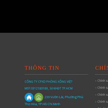
THÔNG TIN
CHÍ
-
Chính s
CÔNG TY CPXD PHÒNG XÔNG VIỆT
-
Chính s
MST:0312180189_ Sở KHĐT TP.HCM
-
Chính s
Vườn
Lài,
Phường Phú
239
-
Chính s
Thọ Hòa, TP.Hồ Chí Minh