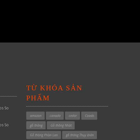
TỪ KHÓA SẢN
PHẨM
os So
amazon
canada
cedar
Coasts
os So
gỗ thông
Gỗ thông Nhật
Gỗ thông Phần Lan
gỗ thông Thụy Điển