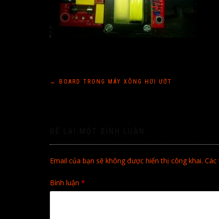
Điều
←
BOARD TRONG MÁY XÔNG HƠI ƯỚT
hướng
bài
ĐỂ LẠI MỘT BÌNH LUẬN
viết
Email của bạn sẽ không được hiển thị công khai.
Các 
Bình luận
*