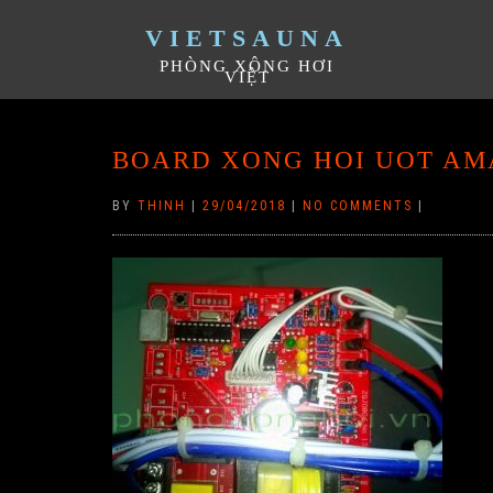
VIETSAUNA
PHÒNG XÔNG HƠI
VIỆT
BOARD XONG HOI UOT A
BY
THINH
|
29/04/2018
|
NO COMMENTS
|