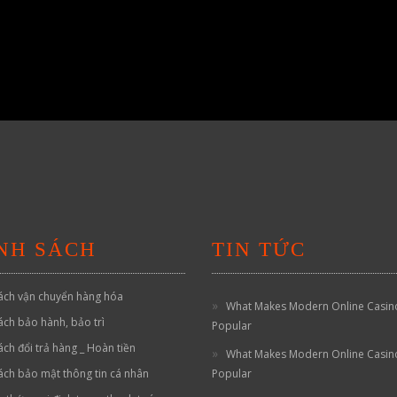
NH SÁCH
TIN TỨC
ách vận chuyển hàng hóa
What Makes Modern Online Casin
ách bảo hành, bảo trì
Popular
ách đổi trả hàng _ Hoàn tiền
What Makes Modern Online Casin
ách bảo mật thông tin cá nhân
Popular