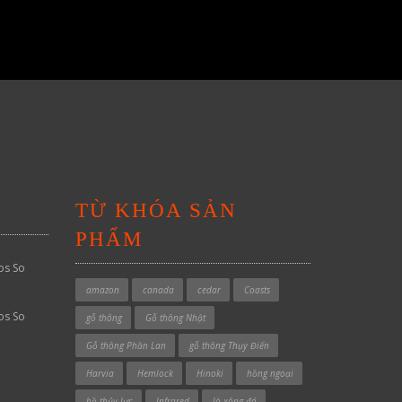
TỪ KHÓA SẢN
PHẨM
os So
amazon
canada
cedar
Coasts
os So
gỗ thông
Gỗ thông Nhật
Gỗ thông Phần Lan
gỗ thông Thụy Điển
Harvia
Hemlock
Hinoki
hồng ngoại
hồ thủy lực
Infrared
lò xông đá