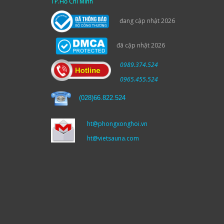
TP.Hồ Chí Minh
đang cập nhật 2026
đã cập nhật 2026
0989.374.524
0965.455.524
(
028)66.822.524
ht@phongxonghoi.vn
ht@vietsauna.com