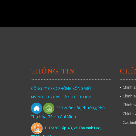
THÔNG TIN
CHÍ
-
Chính s
CÔNG TY CPXD PHÒNG XÔNG VIỆT
-
Chính s
MST:0312180189_ Sở KHĐT TP.HCM
-
Chính s
Vườn
Lài,
Phường Phú
239
-
Chính s
Thọ Hòa, TP.Hồ Chí Minh
-
Các hìn
D 15/20E ấp 4B, xã Tân Vĩnh Lộc,