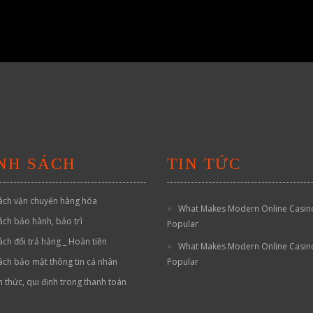
NH SÁCH
TIN TỨC
ách vận chuyển hàng hóa
What Makes Modern Online Casin
ách bảo hành, bảo trì
Popular
ách đổi trả hàng _ Hoàn tiền
What Makes Modern Online Casin
ách bảo mật thông tin cá nhân
Popular
h thức, qui định trong thanh toán