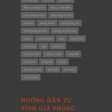
Máy cơ VietSauna
Máy cơ Việt Nam
máy xông hơi khô
Máy xông hơi ướt
Nhiệt kế
phòng sauna
phòng xông hơi
Phòng xông hơi khô
phòng xông hơi ướt
sauna
sauna heater
sawo
steambath
tuyết tùng
tylo
vietsauna
xông hơi khô
xông hơi lạnh
xông khô
xông lạnh
xông ướt
xả cặn
Độc cần bờ tây
đá muối
đá sauna
đá tạo nhiệt
HƯỚNG DẪN TỰ
TÍNH GIÁ PHÒNG