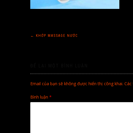
Điều
←
KHỚP MASSAGE NƯỚC
hướng
bài
ĐỂ LẠI MỘT BÌNH LUẬN
viết
Email của bạn sẽ không được hiển thị công khai.
Các 
Bình luận
*