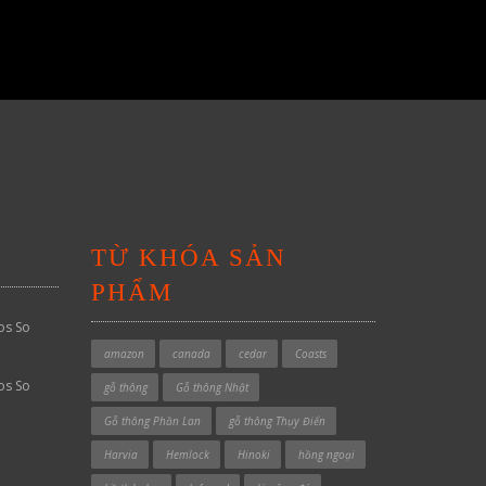
TỪ KHÓA SẢN
PHẨM
os So
amazon
canada
cedar
Coasts
os So
gỗ thông
Gỗ thông Nhật
Gỗ thông Phần Lan
gỗ thông Thụy Điển
Harvia
Hemlock
Hinoki
hồng ngoại