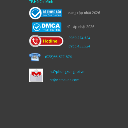
TP.Hồ Chí Minh
đang cập nhật 2026
đã cập nhật 2026
0989.374.524
0965.455.524
(
028)66.822.524
ht@phongxonghoi.vn
ht@vietsauna.com