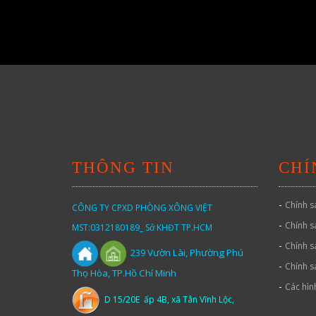
THÔNG TIN
CHÍ
-
Chính s
CÔNG TY CPXD PHÒNG XÔNG VIỆT
-
Chính s
MST:0312180189_ Sở KHĐT TP.HCM
-
Chính s
Vườn
Lài,
Phường Phú
239
-
Chính s
Thọ Hòa, TP.Hồ Chí Minh
-
Các hìn
D 15/20E ấp 4B, xã Tân Vĩnh Lộc,