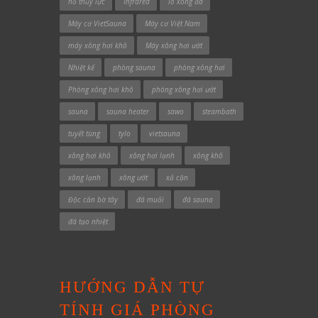
hồ thủy lực
Infrared
lò xông đá
Máy cơ VietSauna
Máy cơ Việt Nam
máy xông hơi khô
Máy xông hơi ướt
Nhiệt kế
phòng sauna
phòng xông hơi
Phòng xông hơi khô
phòng xông hơi ướt
sauna
sauna heater
sawo
steambath
tuyết tùng
tylo
vietsauna
xông hơi khô
xông hơi lạnh
xông khô
xông lạnh
xông ướt
xả cặn
Độc cần bờ tây
đá muối
đá sauna
đá tạo nhiệt
HƯỚNG DẪN TỰ
TÍNH GIÁ PHÒNG