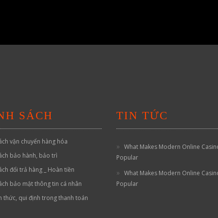
NH SÁCH
TIN TỨC
ách vận chuyển hàng hóa
What Makes Modern Online Casin
ách bảo hành, bảo trì
Popular
ách đổi trả hàng _ Hoàn tiền
What Makes Modern Online Casin
ách bảo mật thông tin cá nhân
Popular
h thức, qui định trong thanh toán