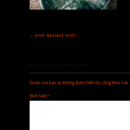
Điều
←
KHỚP MASSAGE NƯỚC
hướng
bài
ĐỂ LẠI MỘT BÌNH LUẬN
viết
Email của bạn sẽ không được hiển thị công khai.
Các 
Bình luận
*