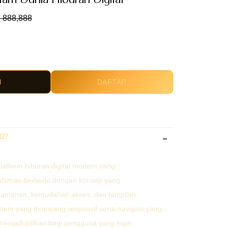
lam Dunia Hiburan Digital
ular price
 888,888
N
DAFTAR
2?
tform hiburan digital modern yang
laman berbeda dengan konsep yang
amanan, kemudahan akses, dan tampilan
tem yang dirancang responsif serta navigasi yang
enjadi pilihan bagi pengguna yang ingin