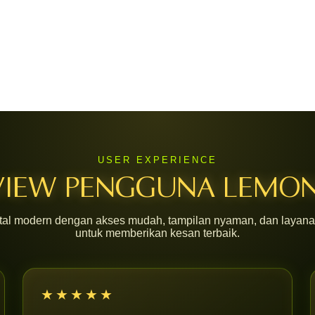
USER EXPERIENCE
VIEW PENGGUNA LEMON
tal modern dengan akses mudah, tampilan nyaman, dan layana
untuk memberikan kesan terbaik.
★★★★★