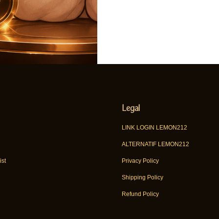
Legal
LINK LOGIN LEMON212
ALTERNATIF LEMON212
ist
Privacy Policy
Shipping Policy
Refund Policy