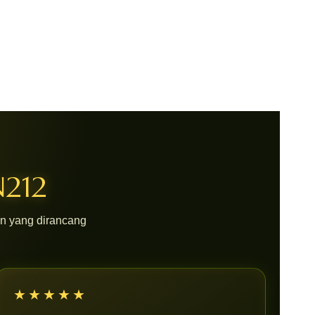
212
n yang dirancang
★★★★★