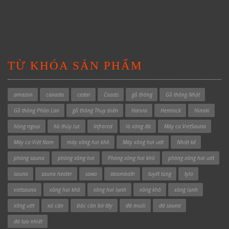
TỪ KHÓA SẢN PHẨM
amazon
canada
cedar
Coasts
gỗ thông
Gỗ thông Nhật
Gỗ thông Phần Lan
gỗ thông Thụy Điển
Harvia
Hemlock
Hinoki
hồng ngoại
hồ thủy lực
Infrared
lò xông đá
Máy cơ VietSauna
Máy cơ Việt Nam
máy xông hơi khô
Máy xông hơi ướt
Nhiệt kế
phòng sauna
phòng xông hơi
Phòng xông hơi khô
phòng xông hơi ướt
sauna
sauna heater
sawo
steambath
tuyết tùng
tylo
vietsauna
xông hơi khô
xông hơi lạnh
xông khô
xông lạnh
xông ướt
xả cặn
Độc cần bờ tây
đá muối
đá sauna
đá tạo nhiệt