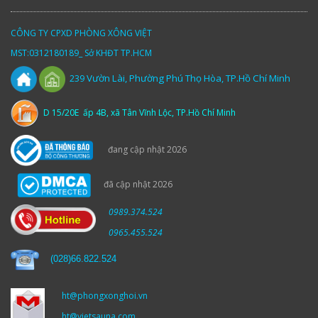
CÔNG TY CPXD PHÒNG XÔNG VIỆT
MST:0312180189_ Sở KHĐT TP.HCM
Vườn
Lài,
Phường Phú Thọ Hòa, TP.Hồ Chí Minh
239
D 15/20E ấp 4B, xã Tân Vĩnh Lộc, TP.Hồ Chí Minh
đang cập nhật 2026
đã cập nhật 2026
0989.374.524
0965.455.524
(
028)66.822.524
ht@phongxonghoi.vn
ht@vietsauna.com