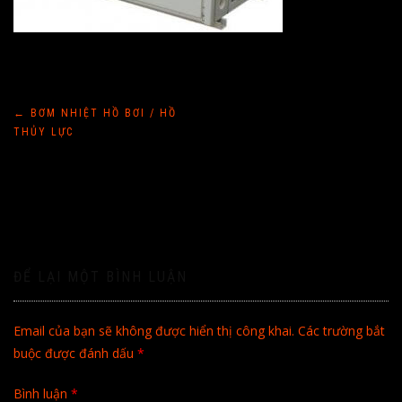
Điều
←
BƠM NHIỆT HỒ BƠI / HỒ
THỦY LỰC
hướng
bài
viết
ĐỂ LẠI MỘT BÌNH LUẬN
Email của bạn sẽ không được hiển thị công khai.
Các trường bắt
buộc được đánh dấu
*
Bình luận
*