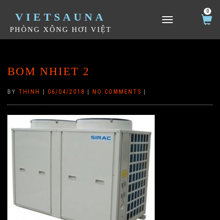
0
VIETSAUNA
TOGGLE NAVIGATION
PHÒNG XÔNG HƠI VIỆT
BOM NHIET 2
BY
THINH
|
06/04/2018
|
NO COMMENTS
|