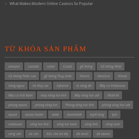
What Makes Modern Online Casinos So Popular
TỪ KHÓA SẢN PHẨM
amazon
canada
cedar
Coasts
gỗ thông
Gỗ thông Nhật
Gỗ thông Phần Lan
gỗ thông Thụy Điển
Harvia
Hemlock
Hinoki
hồng ngoại
hồ thủy lực
Infrared
lò xông đá
Máy cơ VietSauna
Máy cơ Việt Nam
máy xông hơi khô
Máy xông hơi ướt
Nhiệt kế
phòng sauna
phòng xông hơi
Phòng xông hơi khô
phòng xông hơi ướt
sauna
sauna heater
sawo
steambath
tuyết tùng
tylo
vietsauna
xông hơi khô
xông hơi lạnh
xông khô
xông lạnh
xông ướt
xả cặn
Độc cần bờ tây
đá muối
đá sauna