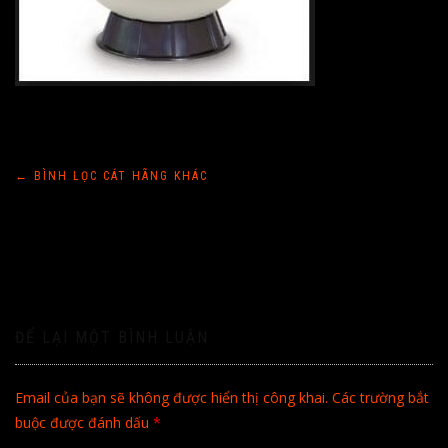
Điều
←
BÌNH LỌC CÁT HÃNG KHÁC
hướng
bài
viết
ĐỂ LẠI MỘT BÌNH LUẬN
Email của bạn sẽ không được hiển thị công khai.
Các trường bắt
buộc được đánh dấu
*