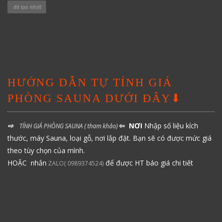
đá tạo nhiệt
HƯỚNG DẪN TỰ TÍNH GIÁ
PHÒNG SAUNA DƯỚI ĐÂY⬇
⇨
⇦ NƠI
Nhập số liệu kích
TÍNH GIÁ PHÒNG SAUNA
( tham khảo)
thước, máy Sauna, loại gỗ, nơi lắp đặt. Bạn sẽ có được mức giá
theo tùy chọn của mình.
HOẶC nhắn
để được HT báo giá chi tiết
ZALO( 0989374524)