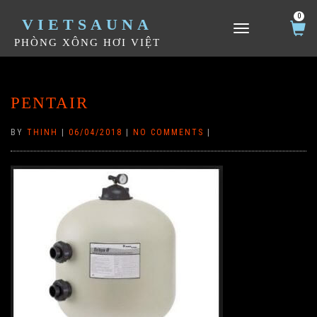
0
VIETSAUNA
TOGGLE NAVIGATION
PHÒNG XÔNG HƠI VIỆT
PENTAIR
BY
THINH
|
06/04/2018
|
NO COMMENTS
|