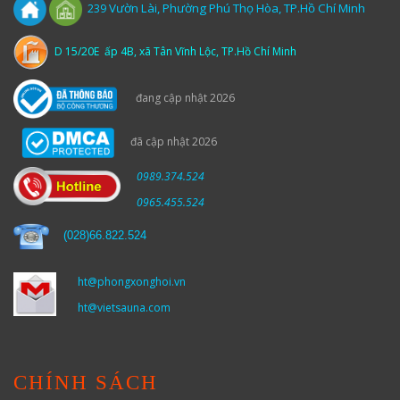
Vườn
Lài,
Phường Phú Thọ Hòa, TP.Hồ Chí Minh
239
D 15/20E ấp 4B, xã Tân Vĩnh Lộc, TP.Hồ Chí Minh
đang cập nhật 2026
đã cập nhật 2026
0989.374.524
0965.455.524
(
028)66.822.524
ht@phongxonghoi.vn
ht@vietsauna.com
CHÍNH SÁCH