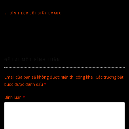
Điều
←
BÌNH LỌC LÕI GIẤY EMAUX
hướng
bài
viết
ĐỂ LẠI MỘT BÌNH LUẬN
Email của bạn sẽ không được hiển thị công khai.
Các trường bắt
buộc được đánh dấu
*
Bình luận
*