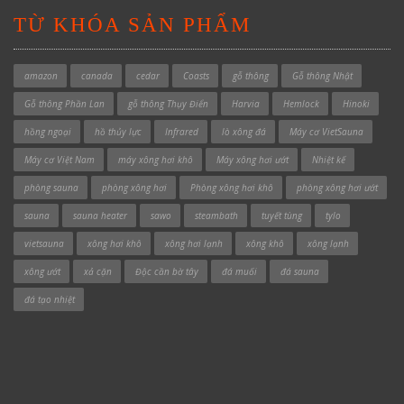
TỪ KHÓA SẢN PHẨM
amazon
canada
cedar
Coasts
gỗ thông
Gỗ thông Nhật
Gỗ thông Phần Lan
gỗ thông Thụy Điển
Harvia
Hemlock
Hinoki
hồng ngoại
hồ thủy lực
Infrared
lò xông đá
Máy cơ VietSauna
Máy cơ Việt Nam
máy xông hơi khô
Máy xông hơi ướt
Nhiệt kế
phòng sauna
phòng xông hơi
Phòng xông hơi khô
phòng xông hơi ướt
sauna
sauna heater
sawo
steambath
tuyết tùng
tylo
vietsauna
xông hơi khô
xông hơi lạnh
xông khô
xông lạnh
xông ướt
xả cặn
Độc cần bờ tây
đá muối
đá sauna
đá tạo nhiệt