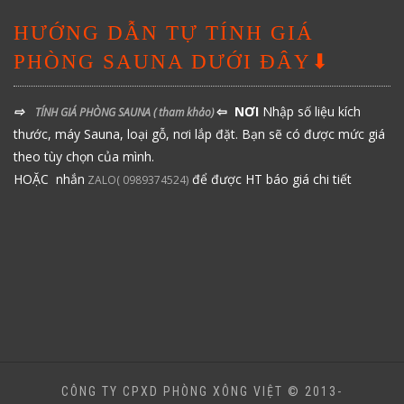
HƯỚNG DẪN TỰ TÍNH GIÁ
PHÒNG SAUNA DƯỚI ĐÂY⬇
⇨
⇦ NƠI
Nhập số liệu kích
TÍNH GIÁ PHÒNG SAUNA
( tham khảo)
thước, máy Sauna, loại gỗ, nơi lắp đặt. Bạn sẽ có được mức giá
theo tùy chọn của mình.
HOẶC nhắn
để được HT báo giá chi tiết
ZALO( 0989374524)
CÔNG TY CPXD PHÒNG XÔNG VIỆT © 2013-